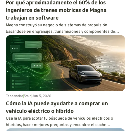
Por qué aproximadamente el 60% de los
ingenieros de trenes motrices de Magna
trabajan en software
Magna construyó su negocio de sistemas de propulsión
basándose en engranajes, transmisiones y componentes de
tracción a las cuatro ruedas. Hoy en día, aproximadamente el 60
por ciento de su plantilla de ingeniería de sistemas de
propulsión trabaja en software, utilizando código, inteligencia
artificial y gemelos digitales para mejorar el rendimiento de los
vehículos eléctricos e híbridos.
Tendencias
5
min
Jun 5, 2026
Cómo la IA puede ayudarte a comprar un
vehículo eléctrico o híbrido
Usa la IA para acotar tu búsqueda de vehículos eléctricos o
híbridos, hacer mejores preguntas y encontrar el coche