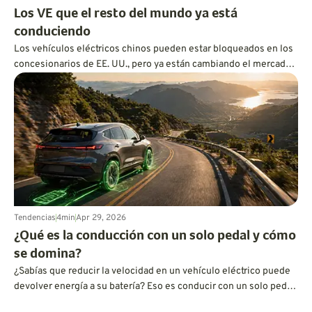
Los VE que el resto del mundo ya está
conduciendo
Los vehículos eléctricos chinos pueden estar bloqueados en los
concesionarios de EE. UU., pero ya están cambiando el mercado
en Australia, Europa, Canadá y más allá. Aquí te explicamos por
qué el resto del mundo se mueve más rápido de lo que los
estadounidenses podrían darse cuenta.
Tendencias
4
min
Apr 29, 2026
¿Qué es la conducción con un solo pedal y cómo
se domina?
¿Sabías que reducir la velocidad en un vehículo eléctrico puede
devolver energía a su batería? Eso es conducir con un solo pedal
y es más fácil de dominar de lo que piensas.