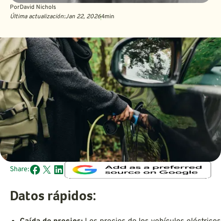
Por
David Nichols
Última actualización:
Jan 22, 2026
4
min
Share:
Datos rápidos: