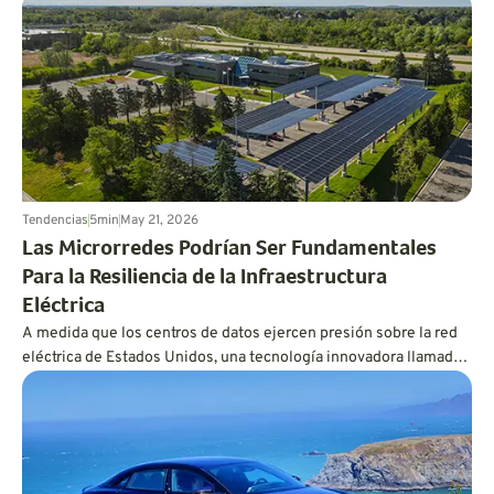
ecológico que se adapte a tu estilo de vida antes de ir al
concesionario.
Tendencias
5
min
May 21, 2026
Las Microrredes Podrían Ser Fundamentales
Para la Resiliencia de la Infraestructura
Eléctrica
A medida que los centros de datos ejercen presión sobre la red
eléctrica de Estados Unidos, una tecnología innovadora llamada
microrred podría mantener los vehículos eléctricos cargados y
las luces encendidas.