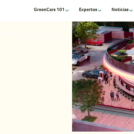
GreenCars 101
Expertos
Noticias
la tendrá un restaurante y un autocine