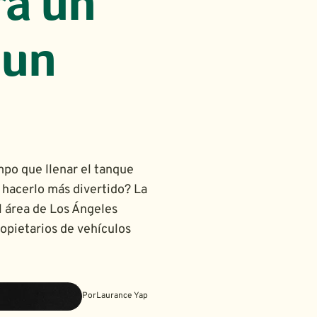
rá un
 un
mpo que llenar el tanque
 hacerlo más divertido? La
l área de Los Ángeles
ropietarios de vehículos
Por
Laurance Yap