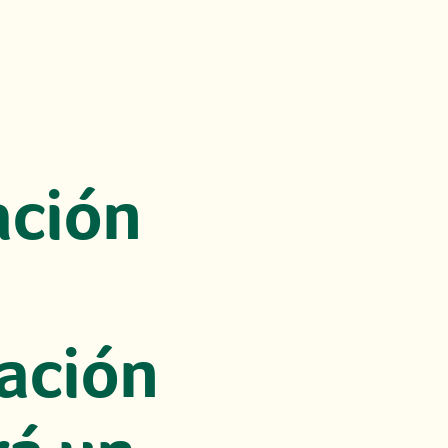
ación
ación