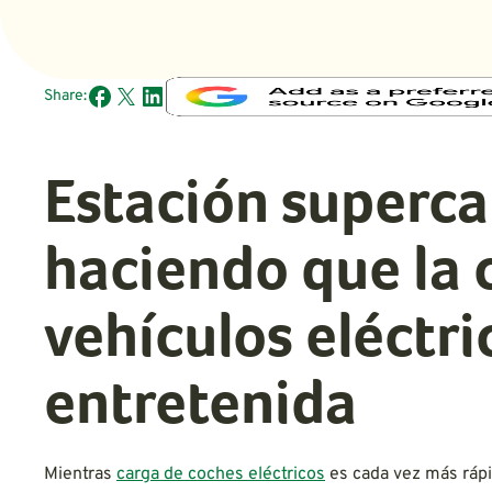
Share:
Estación superca
haciendo que la 
vehículos eléctri
entretenida
Mientras
carga de coches eléctricos
es cada vez más rápi