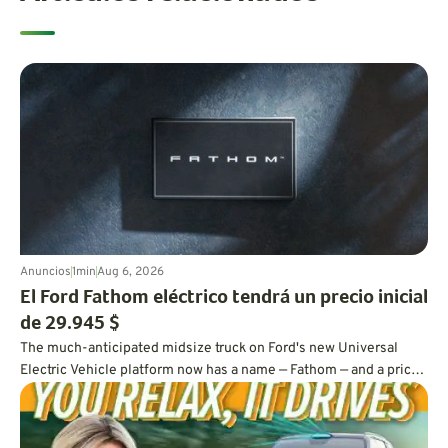
Anuncios
1
min
Aug 6, 2026
El Ford Fathom eléctrico tendrá un precio inicial
de 29.945 $
The much-anticipated midsize truck on Ford's new Universal
Electric Vehicle platform now has a name — Fathom — and a price
tag under $30,000.