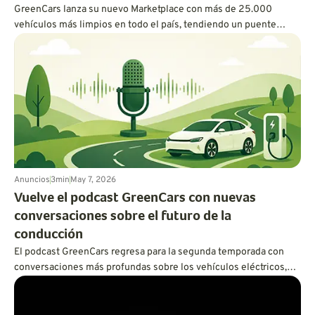
GreenCars lanza su nuevo Marketplace con más de 25.000
vehículos más limpios en todo el país, tendiendo un puente
entre la educación sobre vehículos eléctricos y la compra real de
uno.
Anuncios
3
min
May 7, 2026
Vuelve el podcast GreenCars con nuevas
conversaciones sobre el futuro de la
conducción
El podcast GreenCars regresa para la segunda temporada con
conversaciones más profundas sobre los vehículos eléctricos,
los híbridos, la sostenibilidad, la tecnología de las baterías y el
futuro de la conducción. En primer lugar: Vanessa Butani, de
Volvo, habla sobre lo que realmente se necesita para un