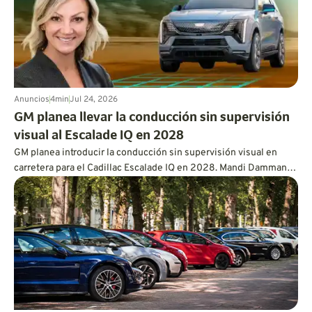
Anuncios
4
min
Jul 24, 2026
GM planea llevar la conducción sin supervisión
visual al Escalade IQ en 2028
GM planea introducir la conducción sin supervisión visual en
carretera para el Cadillac Escalade IQ en 2028. Mandi Damman
explica por qué permitir que los conductores aparten la vista
requiere el uso de lidar montado en el vehículo, sensores
superpuestos, controles redundantes, una capacidad de
procesamiento más potente y un enfoque mucho más
exhaustivo en las pruebas.