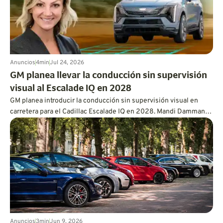
Anuncios
4
min
Jul 24, 2026
GM planea llevar la conducción sin supervisión
visual al Escalade IQ en 2028
GM planea introducir la conducción sin supervisión visual en
carretera para el Cadillac Escalade IQ en 2028. Mandi Damman
explica por qué permitir que los conductores aparten la vista
requiere el uso de lidar montado en el vehículo, sensores
superpuestos, controles redundantes, una capacidad de
procesamiento más potente y un enfoque mucho más
exhaustivo en las pruebas.
Anuncios
3
min
Jun 9, 2026