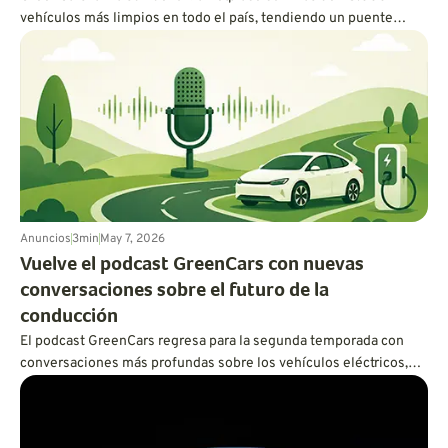
vehículos más limpios en todo el país, tendiendo un puente
entre la educación sobre vehículos eléctricos y la compra real de
uno.
Anuncios
3
min
May 7, 2026
Vuelve el podcast GreenCars con nuevas
conversaciones sobre el futuro de la
conducción
El podcast GreenCars regresa para la segunda temporada con
conversaciones más profundas sobre los vehículos eléctricos,
los híbridos, la sostenibilidad, la tecnología de las baterías y el
futuro de la conducción. En primer lugar: Vanessa Butani, de
Volvo, habla sobre lo que realmente se necesita para un