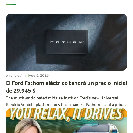
Anuncios
1
min
Aug 6, 2026
El Ford Fathom eléctrico tendrá un precio inicial
de 29.945 $
The much-anticipated midsize truck on Ford's new Universal
Electric Vehicle platform now has a name — Fathom — and a price
tag under $30,000.