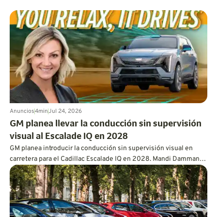
Anuncios
4
min
Jul 24, 2026
GM planea llevar la conducción sin supervisión
visual al Escalade IQ en 2028
GM planea introducir la conducción sin supervisión visual en
carretera para el Cadillac Escalade IQ en 2028. Mandi Damman
explica por qué permitir que los conductores aparten la vista
requiere el uso de lidar montado en el vehículo, sensores
superpuestos, controles redundantes, una capacidad de
procesamiento más potente y un enfoque mucho más
exhaustivo en las pruebas.