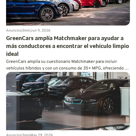
Anuncios
3
min
Jun 9, 2026
GreenCars amplía Matchmaker para ayudar a
más conductores a encontrar el vehículo limpio
ideal
GreenCars amplía su cuestionario Matchmaker para incluir
vehículos híbridos y con un consumo de 35+ MPG, ofreciendo a
cada conductor ecoconsciente un camino personalizado hacia
una conducción más limpia.
Anuncios
3
min
May 29, 2026