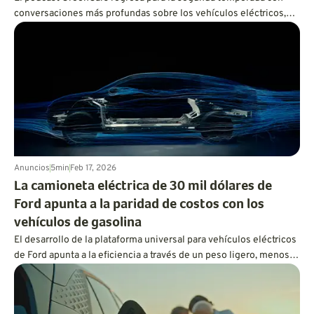
conversaciones más profundas sobre los vehículos eléctricos,
los híbridos, la sostenibilidad, la tecnología de las baterías y el
futuro de la conducción. En primer lugar: Vanessa Butani, de
Volvo, habla sobre lo que realmente se necesita para un
transporte más limpio.
Anuncios
5
min
Feb 17, 2026
La camioneta eléctrica de 30 mil dólares de
Ford apunta a la paridad de costos con los
vehículos de gasolina
El desarrollo de la plataforma universal para vehículos eléctricos
de Ford apunta a la eficiencia a través de un peso ligero, menos
piezas y una aerodinámica resbaladiza.