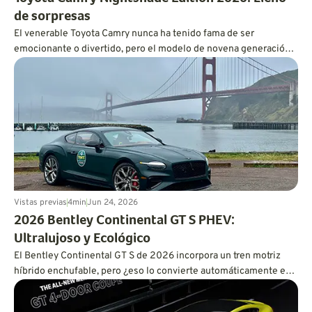
de sorpresas
El venerable Toyota Camry nunca ha tenido fama de ser
emocionante o divertido, pero el modelo de novena generación
es más dinámico de lo que cabría esperar, y también es
increíblemente eficiente en cuanto a consumo de combustible.
Vistas previas
4
min
Jun 24, 2026
2026 Bentley Continental GT S PHEV:
Ultralujoso y Ecológico
El Bentley Continental GT S de 2026 incorpora un tren motriz
híbrido enchufable, pero ¿eso lo convierte automáticamente en
un tren motriz eficiente?