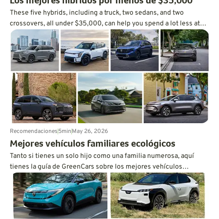
Los mejores híbridos por menos de $35,000
These five hybrids, including a truck, two sedans, and two
crossovers, all under $35,000, can help you spend a lot less at
the pump.
Recomendaciones
5
min
May 26, 2026
Mejores vehículos familiares ecológicos
Tanto si tienes un solo hijo como una familia numerosa, aquí
tienes la guía de GreenCars sobre los mejores vehículos
ecológicos para familias de todos los tamaños, escrita por una
madre de tres hijos.