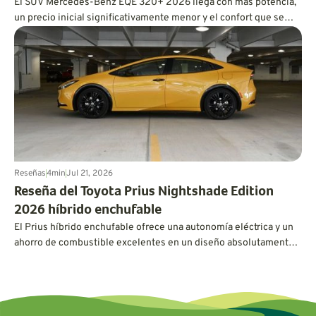
El SUV Mercedes-Benz EQE 320+ 2026 llega con más potencia,
un precio inicial significativamente menor y el confort que se
espera de un vehículo eléctrico de lujo. En pruebas reales,
también ofreció una impresionante autonomía de 326 millas,
superando fácilmente su estimación de la EPA.
Reseñas
4
min
Jul 21, 2026
Reseña del Toyota Prius Nightshade Edition
2026 híbrido enchufable
El Prius híbrido enchufable ofrece una autonomía eléctrica y un
ahorro de combustible excelentes en un diseño absolutamente
espectacular, aunque este Toyota no está exento de
peculiaridades.