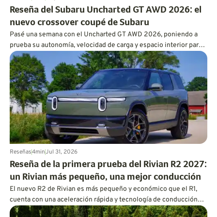
Reseña del Subaru Uncharted GT AWD 2026: el
nuevo crossover coupé de Subaru
Pasé una semana con el Uncharted GT AWD 2026, poniendo a
prueba su autonomía, velocidad de carga y espacio interior para
ver si realmente vale la pena apostar por él.
Reseñas
4
min
Jul 31, 2026
Reseña de la primera prueba del Rivian R2 2027:
un Rivian más pequeño, una mejor conducción
El nuevo R2 de Rivian es más pequeño y económico que el R1,
cuenta con una aceleración rápida y tecnología de conducción
manos libres, y su precio inicial será inferior a los 47 000 $.