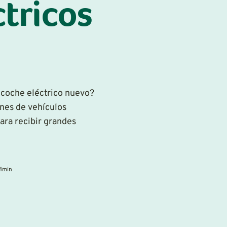
ctricos
 coche eléctrico nuevo?
ones de vehículos
para recibir grandes
4
min