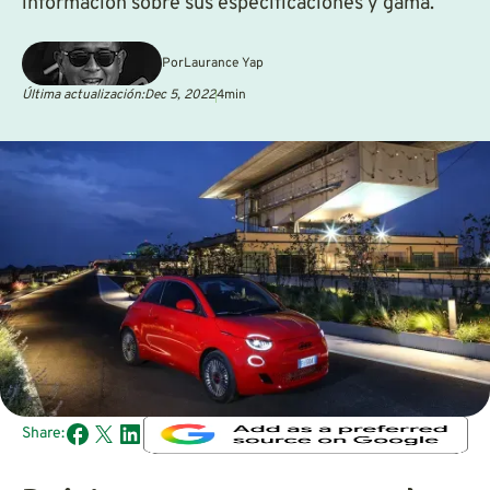
información sobre sus especificaciones y gama.
Por
Laurance Yap
Última actualización:
Dec 5, 2022
4
min
Share: