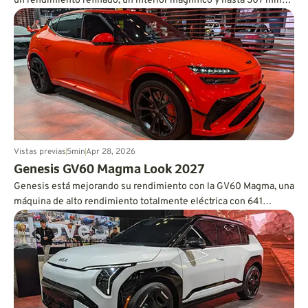
un rendimiento refinado, un interior magnífico y hasta 307 millas
de autonomía.
Vistas previas
5
min
Apr 28, 2026
Genesis GV60 Magma Look 2027
Genesis está mejorando su rendimiento con la GV60 Magma, una
máquina de alto rendimiento totalmente eléctrica con 641
caballos de fuerza y credenciales de pista.