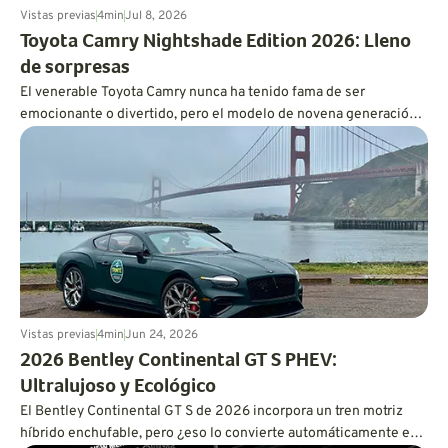
Vistas previas
4
min
Jul 8, 2026
Toyota Camry Nightshade Edition 2026: Lleno
de sorpresas
El venerable Toyota Camry nunca ha tenido fama de ser
emocionante o divertido, pero el modelo de novena generación
es más dinámico de lo que cabría esperar, y también es
increíblemente eficiente en cuanto a consumo de combustible.
Vistas previas
4
min
Jun 24, 2026
2026 Bentley Continental GT S PHEV:
Ultralujoso y Ecológico
El Bentley Continental GT S de 2026 incorpora un tren motriz
híbrido enchufable, pero ¿eso lo convierte automáticamente en