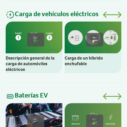
Carga de vehículos eléctricos
C
e
2:13
1:43
Descripción general de la
Carga de un híbrido
carga de automóviles
enchufable
eléctricos
Baterías EV
C
b
2:07
2:16
e