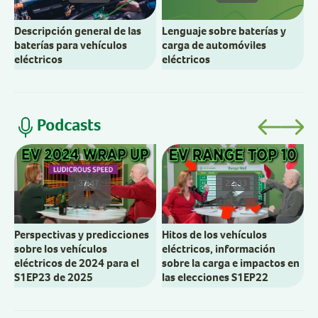
Descripción general de las
Lenguaje sobre baterías y
baterías para vehículos
carga de automóviles
eléctricos
eléctricos
Podcasts
R
E
37:47
22:33
S
Perspectivas y predicciones
Hitos de los vehículos
sobre los vehículos
eléctricos, información
eléctricos de 2024 para el
sobre la carga e impactos en
S1EP23 de 2025
las elecciones S1EP22