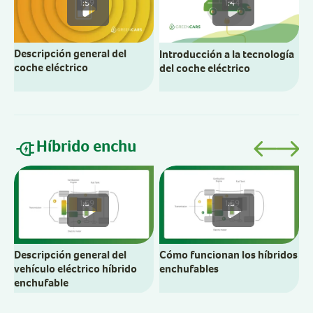
1:59
1:44
Descripción general del
Introducción a la tecnología
C
coche eléctrico
del coche eléctrico
e
Híbrido enchu
V
h
1:59
1:59
Descripción general del
Cómo funcionan los híbridos
vehículo eléctrico híbrido
enchufables
enchufable