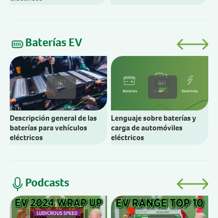
Baterías EV
C
b
2:07
2:16
e
Descripción general de las
Lenguaje sobre baterías y
baterías para vehículos
carga de automóviles
eléctricos
eléctricos
Podcasts
R
E