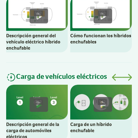
V
h
1:59
1:59
Descripción general del
Cómo funcionan los híbridos
vehículo eléctrico híbrido
enchufables
enchufable
Carga de vehículos eléctricos
C
e
2:13
1:43
Descripción general de la
Carga de un híbrido
carga de automóviles
enchufable
eléctricos