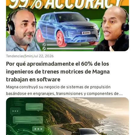
Tendencias
5
min
Jul 22, 2026
Por qué aproximadamente el 60% de los
ingenieros de trenes motrices de Magna
trabajan en software
Magna construyó su negocio de sistemas de propulsión
basándose en engranajes, transmisiones y componentes de
tracción a las cuatro ruedas. Hoy en día, aproximadamente el 60
por ciento de su plantilla de ingeniería de sistemas de
propulsión trabaja en software, utilizando código, inteligencia
artificial y gemelos digitales para mejorar el rendimiento de los
vehículos eléctricos e híbridos.