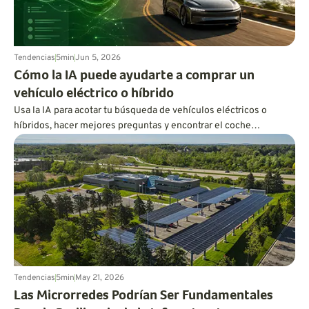
Tendencias
5
min
Jun 5, 2026
Cómo la IA puede ayudarte a comprar un
vehículo eléctrico o híbrido
Usa la IA para acotar tu búsqueda de vehículos eléctricos o
híbridos, hacer mejores preguntas y encontrar el coche
ecológico que se adapte a tu estilo de vida antes de ir al
concesionario.
Tendencias
5
min
May 21, 2026
Las Microrredes Podrían Ser Fundamentales