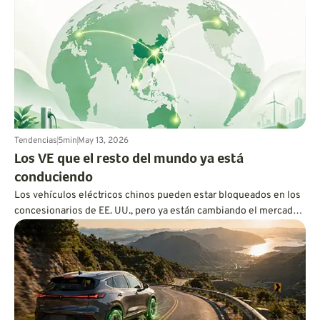
finalmente puede parecer menos costosa y más práctica.
Tendencias
5
min
May 13, 2026
Los VE que el resto del mundo ya está
conduciendo
Los vehículos eléctricos chinos pueden estar bloqueados en los
concesionarios de EE. UU., pero ya están cambiando el mercado
en Australia, Europa, Canadá y más allá. Aquí te explicamos por
qué el resto del mundo se mueve más rápido de lo que los
estadounidenses podrían darse cuenta.