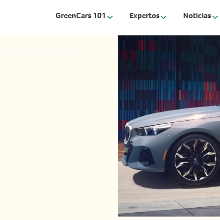
GreenCars 101
Expertos
Noticias
án la carga de Tesla en 2025