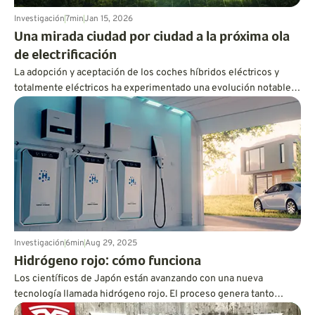
Investigación
7
min
Jan 15, 2026
Una mirada ciudad por ciudad a la próxima ola
de electrificación
La adopción y aceptación de los coches híbridos eléctricos y
totalmente eléctricos ha experimentado una evolución notable
en los últimos 25 años. Comenzando con el Toyota Prius, que
llegó a Estados Unidos en 2000, y el General Motors EV1 en
1998, hemos sido testigos de un crecimiento asombroso del
transporte personal electrificado. Ahora, GreenCars presenta su
primer documento técnico sobre el nivel de aceptación de los
vehículos eléctricos y hacia dónde podría ir.
Investigación
6
min
Aug 29, 2025
Hidrógeno rojo: cómo funciona
Los científicos de Japón están avanzando con una nueva
tecnología llamada hidrógeno rojo. El proceso genera tanto
electricidad de origen nuclear como hidrógeno limpio, lo que