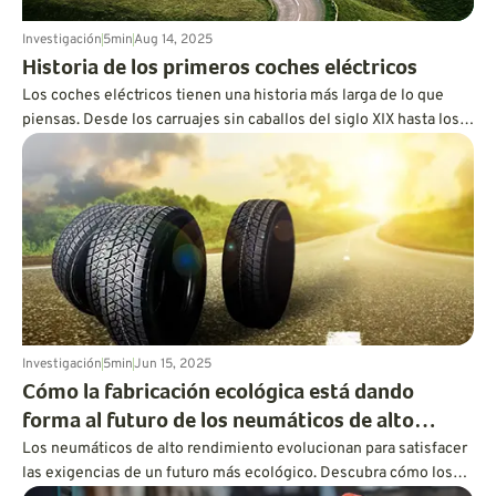
Investigación
5
min
Aug 14, 2025
Historia de los primeros coches eléctricos
Los coches eléctricos tienen una historia más larga de lo que
piensas. Desde los carruajes sin caballos del siglo XIX hasta los
taxis de principios del siglo XX, esta es la historia de cómo los
vehículos eléctricos surgieron, cayeron y evolucionaron a través
de la innovación, la competencia y la tecnología cambiante.
Investigación
5
min
Jun 15, 2025
Cómo la fabricación ecológica está dando
forma al futuro de los neumáticos de alto
Los neumáticos de alto rendimiento evolucionan para satisfacer
rendimiento
las exigencias de un futuro más ecológico. Descubra cómo los