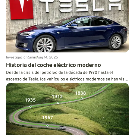
abre la puerta a más opciones de vehículos con cero emisiones.
Sin embargo, aún quedan muchos desafíos.
Investigación
5
min
Aug 14, 2025
Historia del coche eléctrico moderno
Desde la crisis del petróleo de la década de 1970 hasta el
ascenso de Tesla, los vehículos eléctricos modernos se han visto
moldeados por la escasez de combustible, la política ambiental y
los avances en materia de baterías. Descubra cómo estas fuerzas
transformaron los coches eléctricos en los vehículos actuales de
alto rendimiento para el mercado masivo.