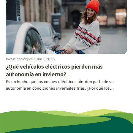
materiales innovadores, las pruebas en los deportes de motor y
la fabricación ecológica están transformando lo que los
conductores pueden esperar al combinar velocidad, agarre y
sostenibilidad sin concesiones.
Investigación
5
min
Jun 1, 2025
¿Qué vehículos eléctricos pierden más
autonomía en invierno?
Es un hecho que los coches eléctricos pierden parte de su
autonomía en condiciones invernales frías. ¿Por qué los
vehículos eléctricos pierden autonomía en invierno y cuáles son
los mejores vehículos eléctricos cuando se trata de mantener la
carga? Descúbrelo aquí.