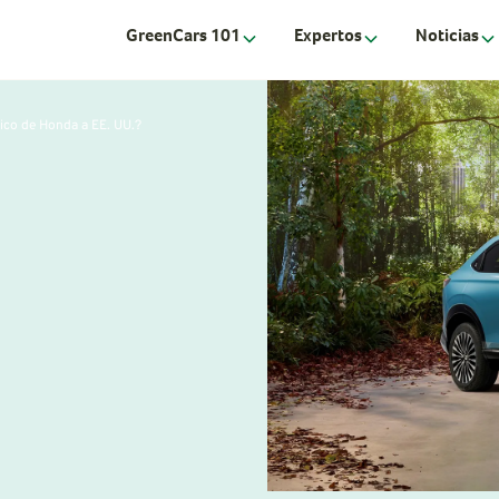
GreenCars 101
Expertos
Noticias
rico de Honda a EE. UU.?