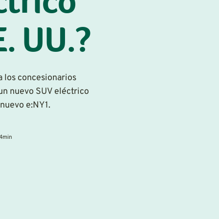
ctrico
. UU.?
 los concesionarios
un nuevo SUV eléctrico
 nuevo e:NY1.
4
min