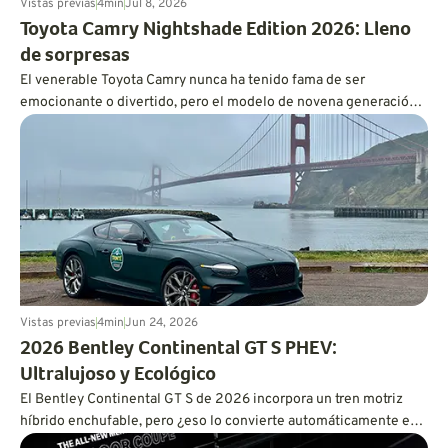
Vistas previas
4
min
Jul 8, 2026
Toyota Camry Nightshade Edition 2026: Lleno
de sorpresas
El venerable Toyota Camry nunca ha tenido fama de ser
emocionante o divertido, pero el modelo de novena generación
es más dinámico de lo que cabría esperar, y también es
increíblemente eficiente en cuanto a consumo de combustible.
Vistas previas
4
min
Jun 24, 2026
2026 Bentley Continental GT S PHEV:
Ultralujoso y Ecológico
El Bentley Continental GT S de 2026 incorpora un tren motriz
híbrido enchufable, pero ¿eso lo convierte automáticamente en
un tren motriz eficiente?