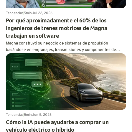
Tendencias
5
min
Jul 22, 2026
Por qué aproximadamente el 60% de los
ingenieros de trenes motrices de Magna
trabajan en software
Magna construyó su negocio de sistemas de propulsión
basándose en engranajes, transmisiones y componentes de
tracción a las cuatro ruedas. Hoy en día, aproximadamente el 60
por ciento de su plantilla de ingeniería de sistemas de
propulsión trabaja en software, utilizando código, inteligencia
artificial y gemelos digitales para mejorar el rendimiento de los
vehículos eléctricos e híbridos.
Tendencias
5
min
Jun 5, 2026
Cómo la IA puede ayudarte a comprar un
vehículo eléctrico o híbrido