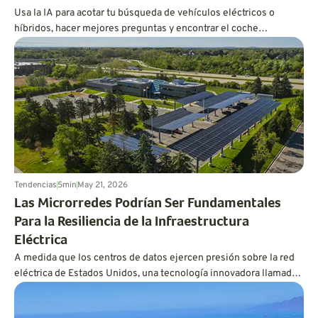
Usa la IA para acotar tu búsqueda de vehículos eléctricos o
híbridos, hacer mejores preguntas y encontrar el coche
ecológico que se adapte a tu estilo de vida antes de ir al
concesionario.
Tendencias
5
min
May 21, 2026
Las Microrredes Podrían Ser Fundamentales
Para la Resiliencia de la Infraestructura
Eléctrica
A medida que los centros de datos ejercen presión sobre la red
eléctrica de Estados Unidos, una tecnología innovadora llamada
microrred podría mantener los vehículos eléctricos cargados y
las luces encendidas.