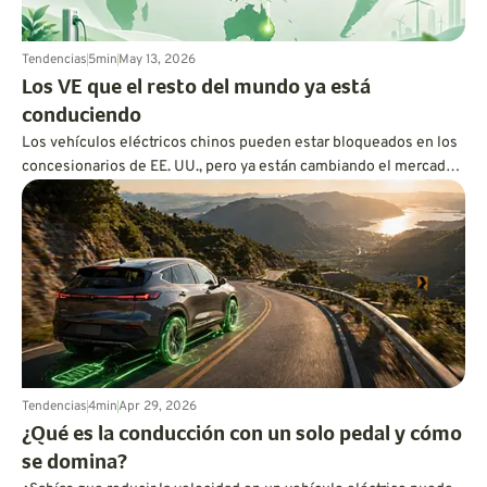
Tendencias
5
min
May 13, 2026
Los VE que el resto del mundo ya está
conduciendo
Los vehículos eléctricos chinos pueden estar bloqueados en los
concesionarios de EE. UU., pero ya están cambiando el mercado
en Australia, Europa, Canadá y más allá. Aquí te explicamos por
qué el resto del mundo se mueve más rápido de lo que los
estadounidenses podrían darse cuenta.
Tendencias
4
min
Apr 29, 2026
¿Qué es la conducción con un solo pedal y cómo
se domina?