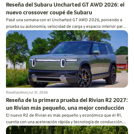
Reseña del Subaru Uncharted GT AWD 2026: el
nuevo crossover coupé de Subaru
Pasé una semana con el Uncharted GT AWD 2026, poniendo a
prueba su autonomía, velocidad de carga y espacio interior para
ver si realmente vale la pena apostar por él.
Reseñas
4
min
Jul 31, 2026
Reseña de la primera prueba del Rivian R2 2027:
un Rivian más pequeño, una mejor conducción
El nuevo R2 de Rivian es más pequeño y económico que el R1,
cuenta con una aceleración rápida y tecnología de conducción
manos libres, y su precio inicial será inferior a los 47 000 $.