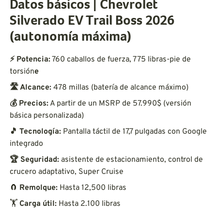
Datos básicos | Chevrolet
Silverado EV Trail Boss 2026
(autonomía máxima)
⚡ Potencia:
760 caballos de fuerza, 775 libras-pie de
torsión
e
🛣 Alcance:
478 millas (batería de alcance máximo)
💰 Precios:
A partir de un MSRP de 57.990$ (versión
básica personalizada)
🎵 Tecnología:
Pantalla táctil de 17,7 pulgadas con Google
integrado
🏆 Seguridad:
asistente de estacionamiento, control de
crucero adaptativo, Super Cruise
🧲
Remolque:
Hasta 12,500 libras
🏋️
Carga útil:
Hasta 2.100 libras