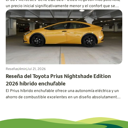
un precio inicial significativamente menor y el confort que se
espera de un vehículo eléctrico de lujo. En pruebas reales,
también ofreció una impresionante autonomía de 326 millas,
superando fácilmente su estimación de la EPA.
Reseñas
4
min
Jul 21, 2026
Reseña del Toyota Prius Nightshade Edition
2026 híbrido enchufable
El Prius híbrido enchufable ofrece una autonomía eléctrica y un
ahorro de combustible excelentes en un diseño absolutamente
espectacular, aunque este Toyota no está exento de
peculiaridades.