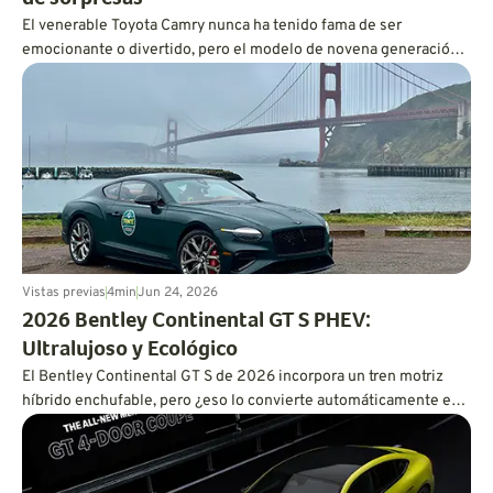
El venerable Toyota Camry nunca ha tenido fama de ser
emocionante o divertido, pero el modelo de novena generación
es más dinámico de lo que cabría esperar, y también es
increíblemente eficiente en cuanto a consumo de combustible.
Vistas previas
4
min
Jun 24, 2026
2026 Bentley Continental GT S PHEV:
Ultralujoso y Ecológico
El Bentley Continental GT S de 2026 incorpora un tren motriz
híbrido enchufable, pero ¿eso lo convierte automáticamente en
un tren motriz eficiente?