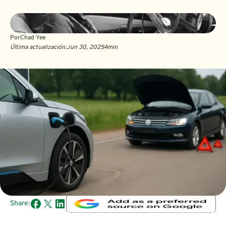
Por
Chad Yee
Última actualización:
Jun 30, 2025
4
min
Share: