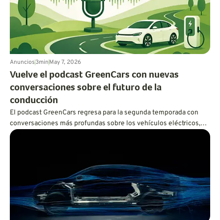
Anuncios
3
min
May 7, 2026
Vuelve el podcast GreenCars con nuevas
conversaciones sobre el futuro de la
conducción
El podcast GreenCars regresa para la segunda temporada con
conversaciones más profundas sobre los vehículos eléctricos,
los híbridos, la sostenibilidad, la tecnología de las baterías y el
futuro de la conducción. En primer lugar: Vanessa Butani, de
Volvo, habla sobre lo que realmente se necesita para un
transporte más limpio.