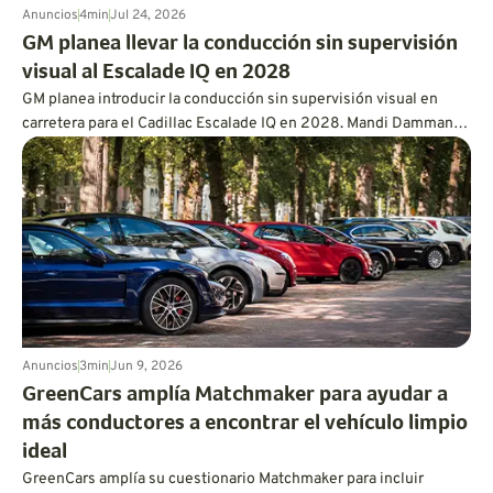
Anuncios
4
min
Jul 24, 2026
GM planea llevar la conducción sin supervisión
visual al Escalade IQ en 2028
GM planea introducir la conducción sin supervisión visual en
carretera para el Cadillac Escalade IQ en 2028. Mandi Damman
explica por qué permitir que los conductores aparten la vista
requiere el uso de lidar montado en el vehículo, sensores
superpuestos, controles redundantes, una capacidad de
procesamiento más potente y un enfoque mucho más
exhaustivo en las pruebas.
Anuncios
3
min
Jun 9, 2026
GreenCars amplía Matchmaker para ayudar a
más conductores a encontrar el vehículo limpio
ideal
GreenCars amplía su cuestionario Matchmaker para incluir