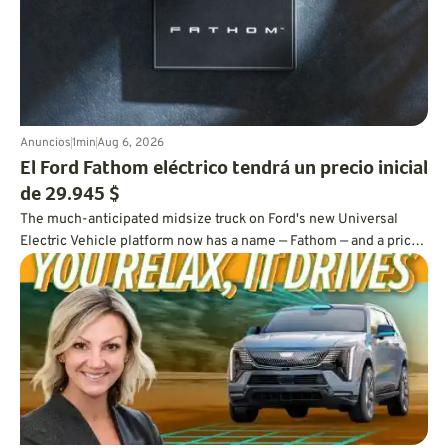
Anuncios
1
min
Aug 6, 2026
El Ford Fathom eléctrico tendrá un precio inicial
de 29.945 $
The much-anticipated midsize truck on Ford's new Universal
Electric Vehicle platform now has a name — Fathom — and a price
tag under $30,000.