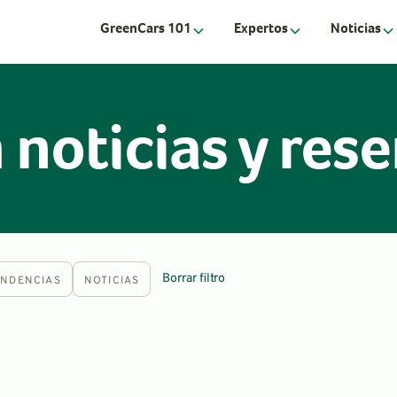
GreenCars 101
Expertos
Noticias
noticias y res
Borrar filtro
ENDENCIAS
NOTICIAS