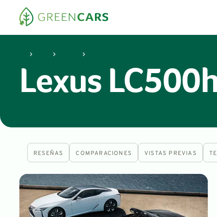
Lexus
LC500h
Lexus LC500h 
RESEÑAS
COMPARACIONES
VISTAS PREVIAS
T