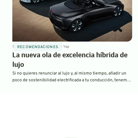
5
min
Apr 16, 2025
By
Laurance Yap
RECOMENDACIONES
La nueva ola de excelencia híbrida de
lujo
Si no quieres renunciar al lujo y, al mismo tiempo, añadir un
poco de sostenibilidad electrificada a tu conducción, tenemos
algunas recomendaciones excelentes. Cada una de nuestras
selecciones ofrece tecnología híbrida con características de
alta gama e interiores lujosos.