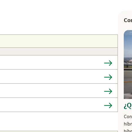
Com
¿Q
Con
híb
híb