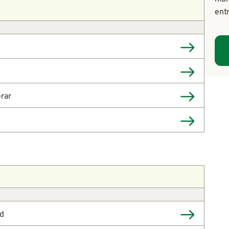
ent
rar
ad