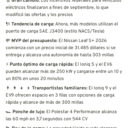
🧾
Gran cambio:
Los incentivos federales para vehículos
eléctricos finalizaron a fines de septiembre, lo que
modificó las ofertas y los precios
🔌
Tendencia de carga:
Ahora, más modelos utilizan el
puerto de carga SAE J3400 (estilo NACS/Tesla)
💸
MVP del presupuesto:
El Nissan Leaf S+ 2026
comienza con un precio inicial de 31.485 dólares si se
entrega y alcanza una autonomía de hasta 303 millas
⚡
Punto óptimo de carga rápida:
El Ioniq 5 y el EV6
pueden alcanzar más de 250 kW y cargarse entre un 10 y
un 80% en unos 20 minutos
👨 ‍ 👩 ‍ 👧 ‍ 👦
Transportistas familiares:
El Ioniq 9 y el
EV9 ofrecen espacio en 3 filas con opciones de carga
rápida y alcance de más de 300 millas
🏎️
Ponche de lujo:
El Polestar 4 Performance alcanza
las 60 mph en 3,7 segundos con 544 CV