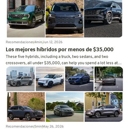
Recomendaciones
4
min
Jun 12, 2026
Los mejores híbridos por menos de $35,000
These five hybrids, including a truck, two sedans, and two
crossovers, all under $35,000, can help you spend a lot less at
the pump.
Recomendaciones
5
min
May 26, 2026