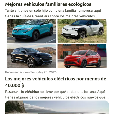
Mejores vehículos familiares ecológicos
Tanto si tienes un solo hijo como una familia numerosa, aquí
tienes la guía de GreenCars sobre los mejores vehículos
ecológicos para familias de todos los tamaños, escrita por una
madre de tres hijos.
Recomendaciones
5
min
May 20, 2026
Los mejores vehículos eléctricos por menos de
40.000 $
Pasarse a lo eléctrico no tiene por qué costar una fortuna. Aquí
tienes algunos de los mejores vehículos eléctricos nuevos que
puedes comprar por menos de 40.000 $ ahora mismo. ¡Échales
un vistazo!