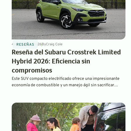
4
min
May 22, 2026
By
Craig Cole
RESEÑAS
Reseña del Subaru Crosstrek Limited
Hybrid 2026: Eficiencia sin
compromisos
Este SUV compacto electrificado ofrece una impresionante
economía de combustible y un manejo ágil sin sacrificar
ninguna de las capacidades por las que los Subaru son
famosos.