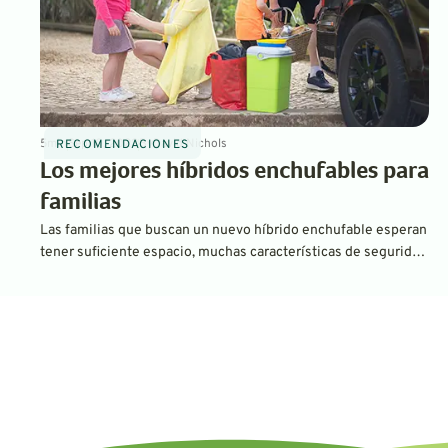
5
min
Sep 10, 2022
By
David Nichols
RECOMENDACIONES
Los mejores híbridos enchufables para
familias
Las familias que buscan un nuevo híbrido enchufable esperan
tener suficiente espacio, muchas características de seguridad
y una gran economía de combustible. La siguiente lista de
PHEV cubre todas esas necesidades y más.