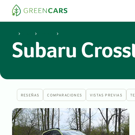
Subaru
Crosstrek
Subaru Crosst
RESEÑAS
COMPARACIONES
VISTAS PREVIAS
T