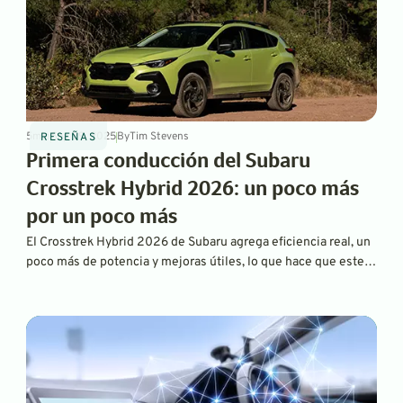
5
min
Sep 29, 2025
By
Tim Stevens
RESEÑAS
Primera conducción del Subaru
Crosstrek Hybrid 2026: un poco más
por un poco más
El Crosstrek Hybrid 2026 de Subaru agrega eficiencia real, un
poco más de potencia y mejoras útiles, lo que hace que este
pequeño SUV con tracción integral sea ágil, cómodo y
económico.