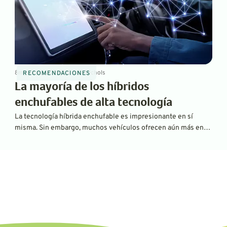
8
min
Sep 1, 2022
By
David Nichols
RECOMENDACIONES
La mayoría de los híbridos
enchufables de alta tecnología
La tecnología híbrida enchufable es impresionante en sí
misma. Sin embargo, muchos vehículos ofrecen aún más en
términos de funciones de seguridad de alta gama,
información y entretenimiento o comodidad. La mejor parte
es que la gran tecnología no se limita a las placas de
identificación de lujo.