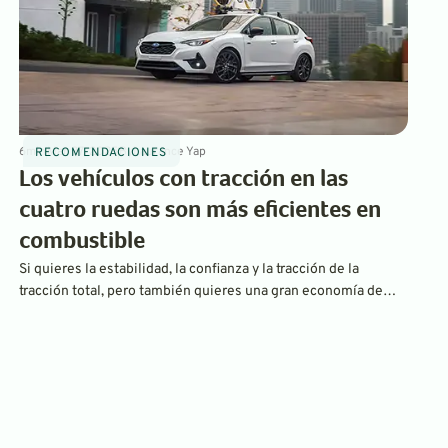
6
min
Mar 27, 2025
By
Laurance Yap
RECOMENDACIONES
Los vehículos con tracción en las
cuatro ruedas son más eficientes en
combustible
Si quieres la estabilidad, la confianza y la tracción de la
tracción total, pero también quieres una gran economía de
combustible, tienes muchos vehículos para elegir. Aquí
presentamos seis de los vehículos más eficientes en
consumo de combustible con tracción total estándar.