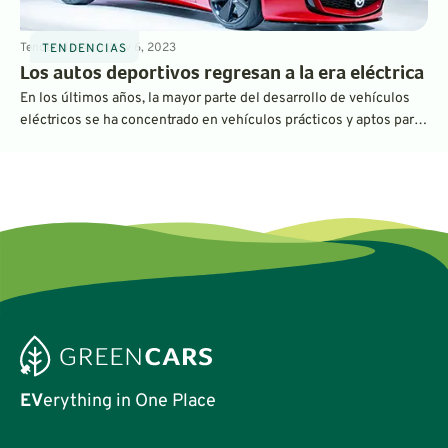
Tendencias
4
min
Nov 6, 2023
TENDENCIAS
Los autos deportivos regresan a la era eléctrica
En los últimos años, la mayor parte del desarrollo de vehículos
eléctricos se ha concentrado en vehículos prácticos y aptos para
toda la familia. Sin embargo, la electrificación también puede
hacer que los autos deportivos sean más divertidos, un hecho
que han demostrado dos nuevos y fantásticos prototipos de
Mazda y Honda.
EV
erything in One Place