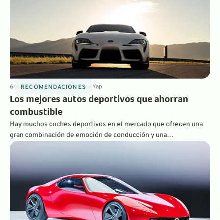
6
min
May 27, 2024
By
Laurance Yap
RECOMENDACIONES
Los mejores autos deportivos que ahorran
combustible
Hay muchos coches deportivos en el mercado que ofrecen una
gran combinación de emoción de conducción y una
impresionante economía de combustible para que puedas
disfrutar de lo mejor de ambos mundos. En esta página
describimos algunas opciones.