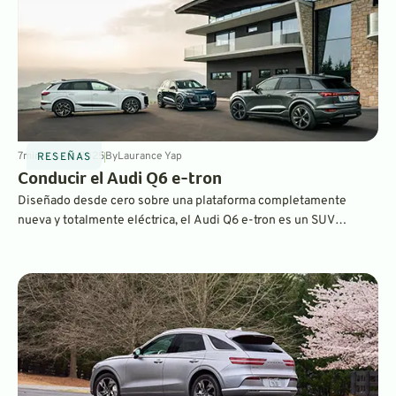
7
min
Jun 10, 2025
By
Laurance Yap
RESEÑAS
Conducir el Audi Q6 e-tron
Diseñado desde cero sobre una plataforma completamente
nueva y totalmente eléctrica, el Audi Q6 e-tron es un SUV
eléctrico de tamaño mediano que facilita la transición de
gasolina a eléctrico para los conductores de automóviles de lujo.
Además, tiene un alcance, una carga y una eficiencia excelentes.
Echa un vistazo a nuestra prueba de carretera.