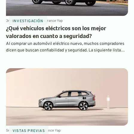
3
min
May 25, 2025
By
Laurance Yap
INVESTIGACIÓN
¿Qué vehículos eléctricos son los mejor
valorados en cuanto a seguridad?
Al comprar un automóvil eléctrico nuevo, muchos compradores
dicen que buscan confiabilidad y seguridad. La siguiente lista
muestra los vehículos con la calificación de seguridad más alta
según el Instituto de Seguros para la Seguridad en las Carreteras
(IIHS).
5
min
Mar 11, 2025
By
Laurance Yap
VISTAS PREVIAS