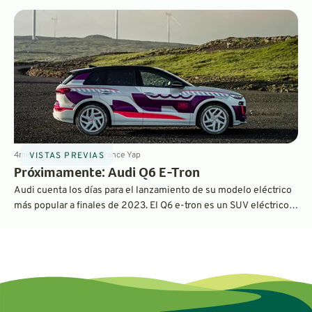
mayor autonomía y eficiencia.
4
min
Jul 31, 2023
By
Laurance Yap
VISTAS PREVIAS
Próximamente: Audi Q6 E-Tron
Audi cuenta los días para el lanzamiento de su modelo eléctrico
más popular a finales de 2023. El Q6 e-tron es un SUV eléctrico
de tamaño mediano y promete una autonomía y un rendimiento
líderes en su clase.