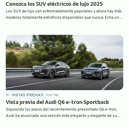
Conozca los SUV eléctricos de lujo 2025
Los SUV de lujo son extremadamente populares y ahora hay más
modelos totalmente eléctricos disponibles que nunca. Echa un
vistazo a estas atracciones ganadoras.
4
min
Nov 5, 2024
By
Laurance Yap
VISTAS PREVIAS
Vista previa del Audi Q6 e-tron Sportback
Siguiendo los pasos del recientemente presentado Q6 e-tron,
Audi ha anunciado una versión más elegante y elegante de su
flamante SUV totalmente eléctrico. El Q6 e-tron Sportback tiene
un poco menos de espacio, pero mucho más estilo y también una