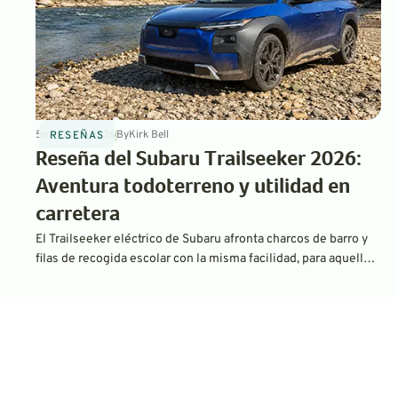
5
min
Jul 3, 2026
By
Kirk Bell
RESEÑAS
Reseña del Subaru Trailseeker 2026:
Aventura todoterreno y utilidad en
carretera
El Trailseeker eléctrico de Subaru afronta charcos de barro y
filas de recogida escolar con la misma facilidad, para aquellos
que buscan un poco de aventura todoterreno junto con la
comodidad diaria.