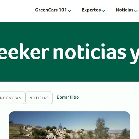
GreenCars 101
Expertos
Noticias
eeker noticias 
Borrar filtro
ENDENCIAS
NOTICIAS