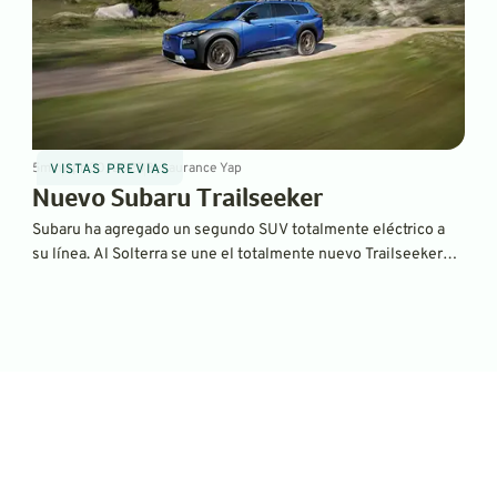
5
min
Apr 30, 2025
By
Laurance Yap
VISTAS PREVIAS
Nuevo Subaru Trailseeker
Subaru ha agregado un segundo SUV totalmente eléctrico a
su línea. Al Solterra se une el totalmente nuevo Trailseeker
2026, un SUV más largo, alto y resistente que está listo para
llevar a las familias a los senderos.