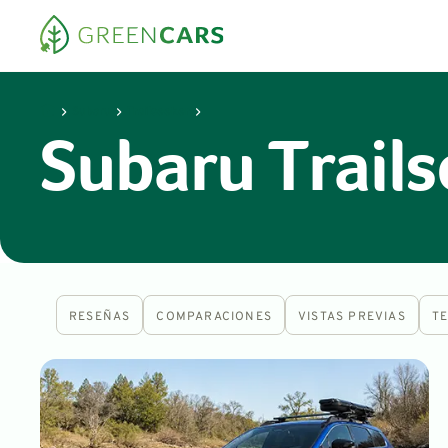
Subaru
Trailseeker
Subaru Trails
RESEÑAS
COMPARACIONES
VISTAS PREVIAS
T