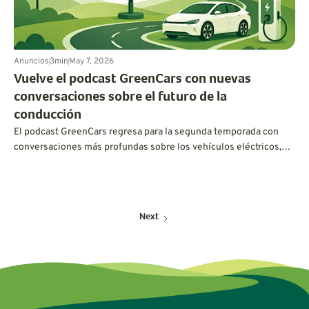
Anuncios
3
min
May 7, 2026
Vuelve el podcast GreenCars con nuevas
conversaciones sobre el futuro de la
conducción
El podcast GreenCars regresa para la segunda temporada con
conversaciones más profundas sobre los vehículos eléctricos,
los híbridos, la sostenibilidad, la tecnología de las baterías y el
futuro de la conducción. En primer lugar: Vanessa Butani, de
Volvo, habla sobre lo que realmente se necesita para un
transporte más limpio.
Next