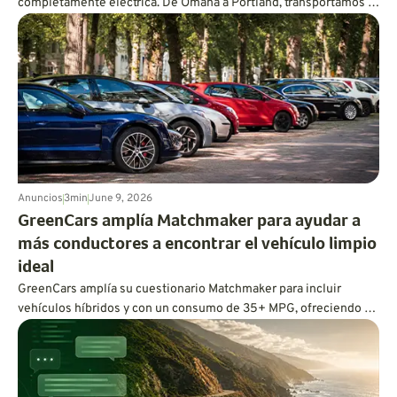
completamente eléctrica. De Omaha a Portland, transportamos a
16 perros 1.700 millas hasta sus hogares definitivos sin usar una
gota de gasolina.
Anuncios
3
min
June 9, 2026
GreenCars amplía Matchmaker para ayudar a
más conductores a encontrar el vehículo limpio
ideal
GreenCars amplía su cuestionario Matchmaker para incluir
vehículos híbridos y con un consumo de 35+ MPG, ofreciendo a
cada conductor ecoconsciente un camino personalizado hacia
una conducción más limpia.