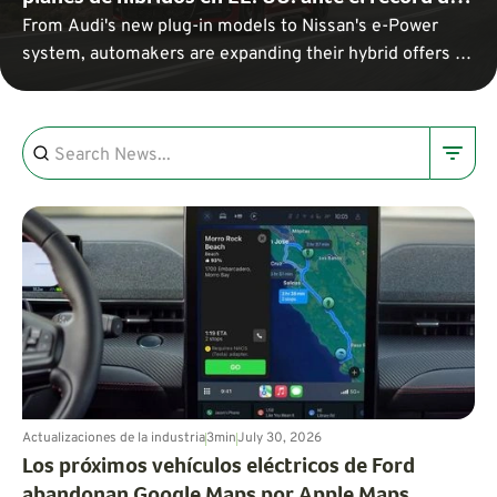
From Audi's new plug-in models to Nissan's e-Power
ventas
system, automakers are expanding their hybrid offers to
meet the demand for efficient vehicles.
Actualizaciones de la industria
3
min
July 30, 2026
Los próximos vehículos eléctricos de Ford