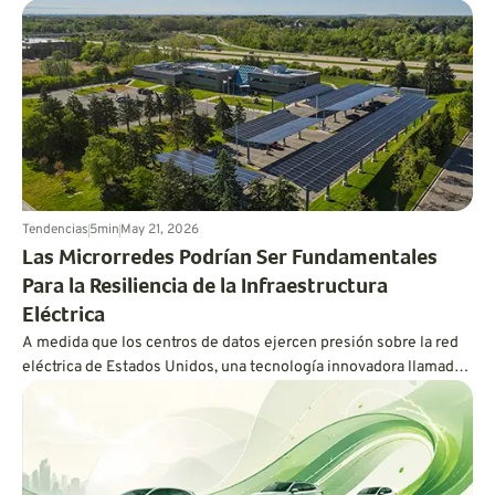
entre la educación sobre vehículos eléctricos y la compra real de
uno.
Tendencias
5
min
May 21, 2026
Las Microrredes Podrían Ser Fundamentales
Para la Resiliencia de la Infraestructura
Eléctrica
A medida que los centros de datos ejercen presión sobre la red
eléctrica de Estados Unidos, una tecnología innovadora llamada
microrred podría mantener los vehículos eléctricos cargados y
las luces encendidas.