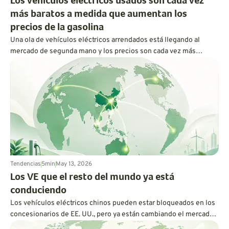
Los vehículos eléctricos usados son cada vez
más baratos a medida que aumentan los
precios de la gasolina
Una ola de vehículos eléctricos arrendados está llegando al
mercado de segunda mano y los precios son cada vez más
atractivos. Para el conductor adecuado, la conducción eléctrica
finalmente puede parecer menos costosa y más práctica.
Tendencias
5
min
May 13, 2026
Los VE que el resto del mundo ya está
conduciendo
Los vehículos eléctricos chinos pueden estar bloqueados en los
concesionarios de EE. UU., pero ya están cambiando el mercado
en Australia, Europa, Canadá y más allá. Aquí te explicamos por