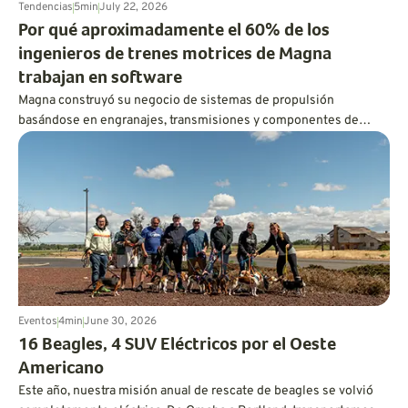
Tendencias
5
min
July 22, 2026
Por qué aproximadamente el 60% de los
ingenieros de trenes motrices de Magna
trabajan en software
Magna construyó su negocio de sistemas de propulsión
basándose en engranajes, transmisiones y componentes de
tracción a las cuatro ruedas. Hoy en día, aproximadamente el 60
por ciento de su plantilla de ingeniería de sistemas de
propulsión trabaja en software, utilizando código, inteligencia
artificial y gemelos digitales para mejorar el rendimiento de los
vehículos eléctricos e híbridos.
Eventos
4
min
June 30, 2026
16 Beagles, 4 SUV Eléctricos por el Oeste
Americano
Este año, nuestra misión anual de rescate de beagles se volvió