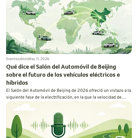
qué el resto del mundo se mueve más rápido de lo que los
estadounidenses podrían darse cuenta.
Eventos
4
min
May 11, 2026
Qué dice el Salón del Automóvil de Beijing
sobre el futuro de los vehículos eléctricos e
híbridos
El Salón del Automóvil de Beijing de 2026 ofreció un vistazo a la
siguiente fase de la electrificación, en la que la velocidad de
carga, la química de las baterías, la inteligencia artificial y las
opciones híbridas flexibles podrían dar forma a lo que los
conductores esperan en el futuro.