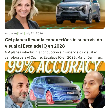
personalizadas de nuestro Matchmaker y el apoyo de Sherman
Oaks BMW y Keyes Lexus.
Anuncios
4
min
July 24, 2026
GM planea llevar la conducción sin supervisión
visual al Escalade IQ en 2028
GM planea introducir la conducción sin supervisión visual en
carretera para el Cadillac Escalade IQ en 2028. Mandi Damman
explica por qué permitir que los conductores aparten la vista
requiere el uso de lidar montado en el vehículo, sensores
superpuestos, controles redundantes, una capacidad de
procesamiento más potente y un enfoque mucho más
exhaustivo en las pruebas.