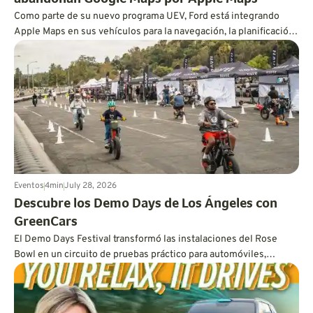
abandonan Google Maps por Apple Maps
Como parte de su nuevo programa UEV, Ford está integrando
Apple Maps en sus vehículos para la navegación, la planificación
de rutas con carga y la próxima generación de BlueCruise.
Eventos
4
min
July 28, 2026
Descubre los Demo Days de Los Ángeles con
GreenCars
El Demo Days Festival transformó las instalaciones del Rose
Bowl en un circuito de pruebas práctico para automóviles,
camionetas, motocicletas, vehículos de micromovilidad y
todoterrenos. GreenCars se sumó al fin de semana con charlas
en vivo sobre vehículos eléctricos, recomendaciones