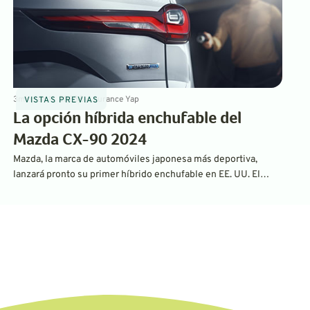
3
min
Jan 11, 2023
By
Laurance Yap
VISTAS PREVIAS
La opción híbrida enchufable del
Mazda CX-90 2024
Mazda, la marca de automóviles japonesa más deportiva,
lanzará pronto su primer híbrido enchufable en EE. UU. El
nuevo CX-90 2024 será un PHEV «orientado al rendimiento»
y se basará en una nueva arquitectura flexible que formará la
base de muchos más Mazdas híbridos y eléctricos por venir.