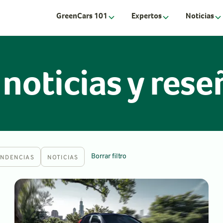
GreenCars 101
Expertos
Noticias
oticias y rese
Borrar filtro
ENDENCIAS
NOTICIAS