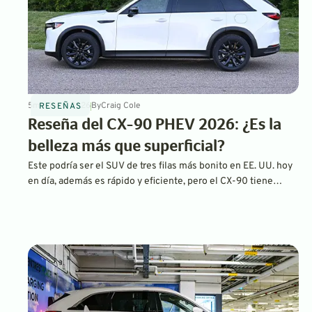
5
min
Jul 6, 2026
By
Craig Cole
RESEÑAS
Reseña del CX-90 PHEV 2026: ¿Es la
belleza más que superficial?
Este podría ser el SUV de tres filas más bonito en EE. UU. hoy
en día, además es rápido y eficiente, pero el CX-90 tiene
algunas curiosas debilidades.