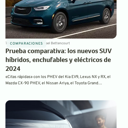
7
min
Dec 20, 2023
By
Michael Bettencourt
COMPARACIONES
Prueba comparativa: los nuevos SUV
híbridos, enchufables y eléctricos de
2024
«Citas rápidas» con los PHEV del Kia EV9, Lexus NX y RX, el
Mazda CX-90 PHEV, el Nissan Ariya, el Toyota Grand
Highlander Max y el Volvo C40 Recharge. Además, cómo se
comparan con la Chrysler Pacifica Hybrid.