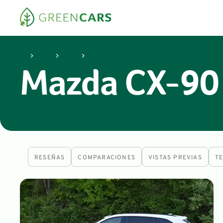
Mazda
CX-90
Mazda CX-90 n
RESEÑAS
COMPARACIONES
VISTAS PREVIAS
T