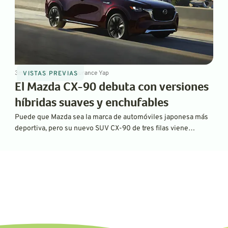
3
min
Feb 27, 2023
By
Laurance Yap
VISTAS PREVIAS
El Mazda CX-90 debuta con versiones
híbridas suaves y enchufables
Puede que Mazda sea la marca de automóviles japonesa más
deportiva, pero su nuevo SUV CX-90 de tres filas viene
exclusivamente con sistemas de propulsión híbridos e
híbridos enchufables. También representa un verdadero
avance en cuanto a lujo y rendimiento. Siga leyendo para
obtener más detalles.