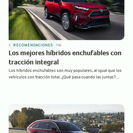
6
min
Feb 7, 2025
By
Laurance Yap
RECOMENDACIONES
Los mejores híbridos enchufables con
tracción integral
Los híbridos enchufables son muy populares, al igual que los
vehículos con tracción total. ¿Qué pasa cuando las juntas?
Esta es una lista de algunos de los mejores híbridos
enchufables con tracción total, desde los más básicos hasta
los de lujo.