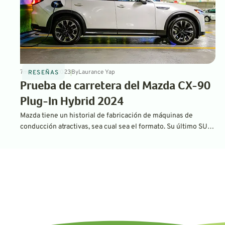
7
min
Nov 24, 2023
By
Laurance Yap
RESEÑAS
Prueba de carretera del Mazda CX-90
Plug-In Hybrid 2024
Mazda tiene un historial de fabricación de máquinas de
conducción atractivas, sea cual sea el formato. Su último SUV
con tres filas de asientos, el CX-90, ofrece un innovador
sistema de propulsión híbrido enchufable con una potencia
estimada de 56 MPGe y una autonomía para vehículos
eléctricos de 42 millas.