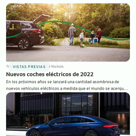
tracción total. El MSRP inicial está por debajo de los 75 000$.
7
min
May 26, 2022
By
David Nichols
VISTAS PREVIAS
Nuevos coches eléctricos de 2022
En los próximos años se lanzará una cantidad asombrosa de
nuevos vehículos eléctricos a medida que el mundo se acerque
cada vez más a un futuro totalmente eléctrico. El año 2022 nos
trajo más modelos de vehículos eléctricos nuevos que nunca, y
estamos deseando probarlos todos.