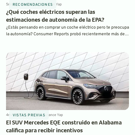
5
min
Dec 18, 2023
By
Laurance Yap
RECOMENDACIONES
¿Qué coches eléctricos superan las
estimaciones de autonomía de la EPA?
¿Estás pensando en comprar un coche eléctrico pero te preocupa
la autonomía? Consumer Reports probó recientemente más de
20 vehículos eléctricos y descubrió que muchos de ellos
superaban las estimaciones de autonomía de la EPA, incluso
cuando se conducían a altas velocidades en la autopista.
¿Cuáles?
4
min
Mar 29, 2023
By
Laurance Yap
VISTAS PREVIAS
El SUV Mercedes EQE construido en Alabama
califica para recibir incentivos