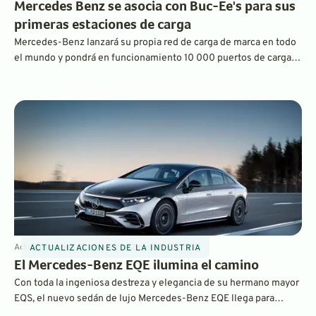
Mercedes Benz se asocia con Buc-Ee's para sus
primeras estaciones de carga
Mercedes-Benz lanzará su propia red de carga de marca en todo
el mundo y pondrá en funcionamiento 10 000 puertos de carga
de alta velocidad en los próximos años. Las primeras ubicaciones
en EE. UU. estarán en los centros de viajes de más de Buc-ee, y la
primera abrirá antes de fin de año.
Actualizaciones de la industria
2
min
Feb 23, 2023
ACTUALIZACIONES DE LA INDUSTRIA
El Mercedes-Benz EQE ilumina el camino
Con toda la ingeniosa destreza y elegancia de su hermano mayor
EQS, el nuevo sedán de lujo Mercedes-Benz EQE llega para
eclipsar a Tesla y BMW en la batalla electrificada por un vehículo