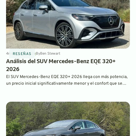
4
min
Jul 23, 2026
By
Ben Stewart
RESEÑAS
Análisis del SUV Mercedes-Benz EQE 320+
2026
El SUV Mercedes-Benz EQE 320+ 2026 llega con más potencia,
un precio inicial significativamente menor y el confort que se
espera de un vehículo eléctrico de lujo. En pruebas reales,
también ofreció una impresionante autonomía de 326 millas,
superando fácilmente su estimación de la EPA.