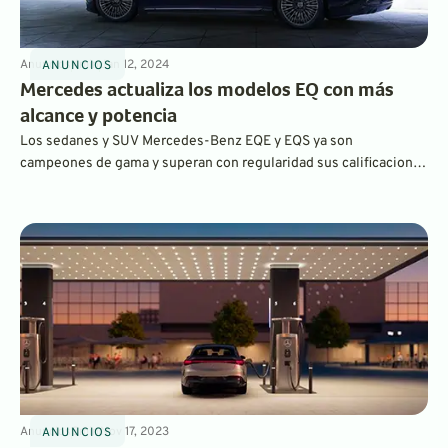
Anuncios
4
min
Jan 12, 2024
ANUNCIOS
Mercedes actualiza los modelos EQ con más
alcance y potencia
Los sedanes y SUV Mercedes-Benz EQE y EQS ya son
campeones de gama y superan con regularidad sus calificaciones
de la EPA. De cara a 2024, son aún mejores, con una bomba de
calor estándar y mejoras adicionales que prometen aún más
autonomía y rendimiento.
Anuncios
3
min
Nov 17, 2023
ANUNCIOS