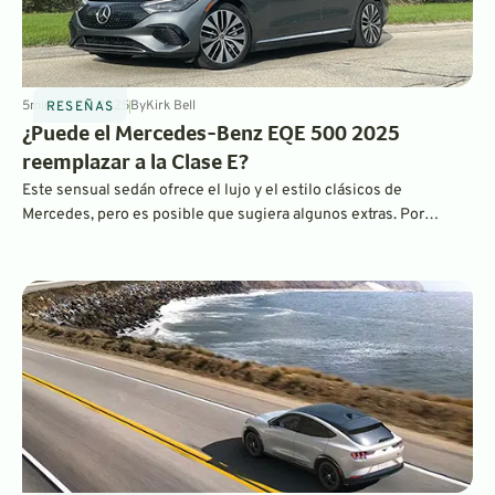
5
min
Jul 25, 2025
By
Kirk Bell
RESEÑAS
¿Puede el Mercedes-Benz EQE 500 2025
reemplazar a la Clase E?
Este sensual sedán ofrece el lujo y el estilo clásicos de
Mercedes, pero es posible que sugiera algunos extras. Por
suerte, Mercedes está escuchando.