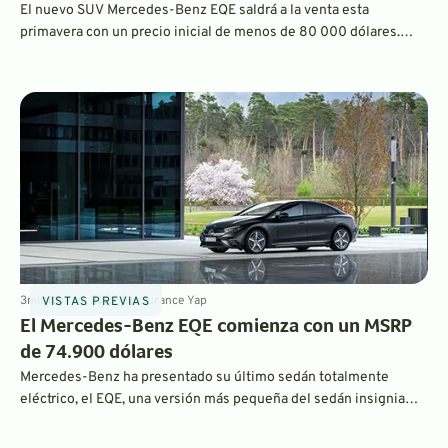
El nuevo SUV Mercedes-Benz EQE saldrá a la venta esta
primavera con un precio inicial de menos de 80 000 dólares.
Como está fabricado en Alabama y con una batería de fabricación
local, reúne los requisitos para recibir el incentivo federal
completo de 7.500 dólares. También está repleto de tecnología
interesante.
3
min
Nov 16, 2022
By
Laurance Yap
VISTAS PREVIAS
El Mercedes-Benz EQE comienza con un MSRP
de 74.900 dólares
Mercedes-Benz ha presentado su último sedán totalmente
eléctrico, el EQE, una versión más pequeña del sedán insignia
EQS. Está disponible en tres niveles de equipamiento, con dos
salidas de potencia diferentes y la opción de tracción trasera o