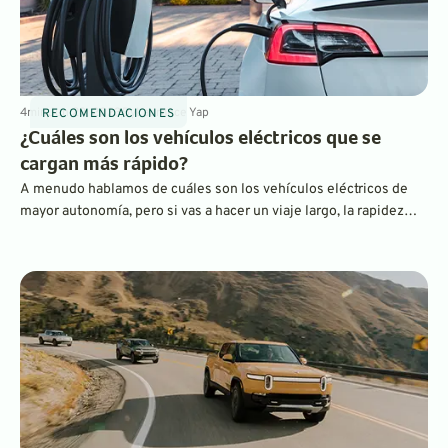
4
min
Jun 29, 2023
By
Laurance Yap
RECOMENDACIONES
¿Cuáles son los vehículos eléctricos que se
cargan más rápido?
A menudo hablamos de cuáles son los vehículos eléctricos de
mayor autonomía, pero si vas a hacer un viaje largo, la rapidez
con la que se carga un coche eléctrico es igual de importante.
Esta es una lista de los vehículos eléctricos que se cargan más
rápido del mercado.