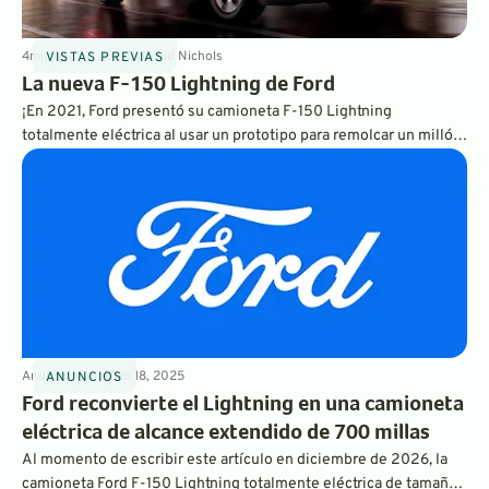
4
min
Apr 27, 2021
By
David Nichols
VISTAS PREVIAS
La nueva F-150 Lightning de Ford
¡En 2021, Ford presentó su camioneta F-150 Lightning
totalmente eléctrica al usar un prototipo para remolcar un millón
de libras! Lee el anuncio oficial de Ford y mira el vídeo de la F-
150 Lightning remolcando un millón de libras aquí mismo en
GreenCars.
Anuncios
5
min
Dec 18, 2025
ANUNCIOS
Ford reconvierte el Lightning en una camioneta
eléctrica de alcance extendido de 700 millas
Al momento de escribir este artículo en diciembre de 2026, la
camioneta Ford F-150 Lightning totalmente eléctrica de tamaño