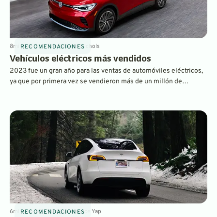
8
min
Jan 31, 2024
By
David Nichols
RECOMENDACIONES
Vehículos eléctricos más vendidos
2023 fue un gran año para las ventas de automóviles eléctricos,
ya que por primera vez se vendieron más de un millón de
vehículos eléctricos nuevos en los EE. UU. La lista de los más
vendidos contiene muchos nombres conocidos y también
algunas sorpresas.
6
min
Jan 30, 2024
By
Laurance Yap
RECOMENDACIONES