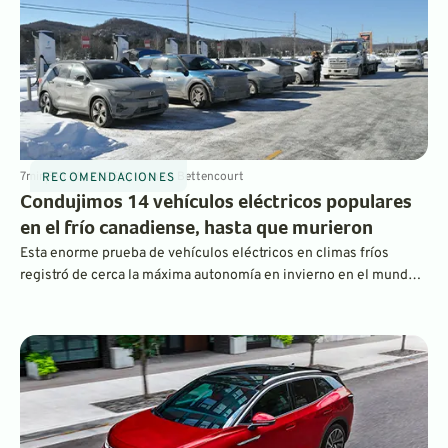
7
min
Feb 28, 2025
By
Michael Bettencourt
RECOMENDACIONES
Condujimos 14 vehículos eléctricos populares
en el frío canadiense, hasta que murieron
Esta enorme prueba de vehículos eléctricos en climas fríos
registró de cerca la máxima autonomía en invierno en el mundo
real, además de la rapidez con la que se cargan rápidamente en
corriente continua a temperaturas bajo cero, de la manera más
científica posible en la vía pública.