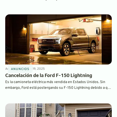
completo... está muerta, ya no está en producción. La gran
camioneta eléctrica está siendo reemplazada por una versión
eléctrica de rango extendido llamada F-150 EREV.
Anuncios
4
min
Nov 19, 2025
ANUNCIOS
Cancelación de la Ford F-150 Lightning
Es la camioneta eléctrica más vendida en Estados Unidos. Sin
embargo, Ford está postergando su F-150 Lightning debido a que
los altos costos, la menor demanda de vehículos eléctricos y la
insistencia de un proveedor obligan a la compañía a replantearse
el futuro de la camioneta.