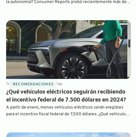
la autonomía? Consumer Reports probó recientemente más de
20 vehículos eléctricos y descubrió que muchos de ellos
superaban las estimaciones de autonomía de la EPA, incluso
cuando se conducían a altas velocidades en la autopista.
¿Cuáles?
7
min
Dec 15, 2023
By
Laurance Yap
RECOMENDACIONES
¿Qué vehículos eléctricos seguirán recibiendo
el incentivo federal de 7.500 dólares en 2024?
A partir de enero, menos vehículos eléctricos serán elegibles
para el incentivo fiscal federal de 7,500 dólares. ¿Qué vehículos
siguen siendo elegibles? Sigue leyendo para averiguarlo.