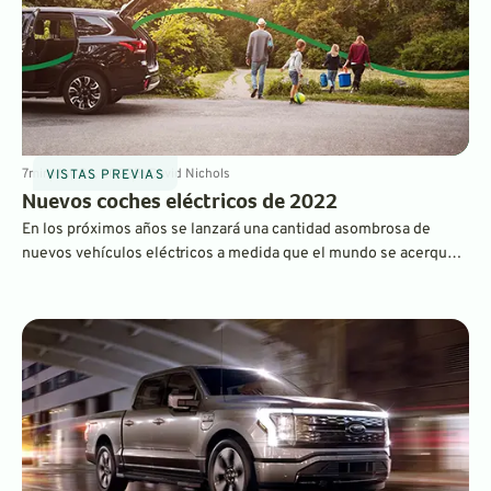
7
min
May 26, 2022
By
David Nichols
VISTAS PREVIAS
Nuevos coches eléctricos de 2022
En los próximos años se lanzará una cantidad asombrosa de
nuevos vehículos eléctricos a medida que el mundo se acerque
cada vez más a un futuro totalmente eléctrico. El año 2022 nos
trajo más modelos de vehículos eléctricos nuevos que nunca, y
estamos deseando probarlos todos.