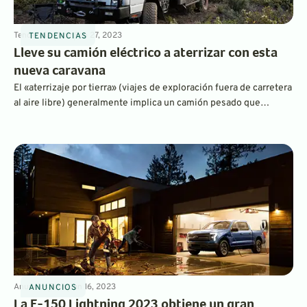
Tendencias
4
min
Feb 27, 2023
TENDENCIAS
Lleve su camión eléctrico a aterrizar con esta
nueva caravana
El «aterrizaje por tierra» (viajes de exploración fuera de carretera
al aire libre) generalmente implica un camión pesado que
consume mucha gasolina. Sin embargo, las camionetas eléctricas
más recientes han hecho posible que se sobrecarguen sin
emisiones. Una empresa con sede en Oregón está desarrollando
una nueva autocaravana deslizable específicamente para esas
camionetas.
Anuncios
3
min
Jan 16, 2023
ANUNCIOS
La F-150 Lightning 2023 obtiene un gran