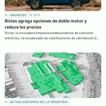
Anuncios
4
min
Jul 28, 2023
ANUNCIOS
Rivian agrega opciones de doble motor y
reduce los precios
Rivian, la innovadora empresa estadounidense de camiones
eléctricos, ha encabezado las clasificaciones de satisfacción de
los clientes con sus inteligentes camionetas EV. Ahora, los
modelos de motor dual menos costosos reducen el precio de
entrada y reúnen los requisitos para recibir créditos tributarios
federales.
Actualizaciones de la industria
3
min
Jun 26, 2023
ACTUALIZACIONES DE LA INDUSTRIA