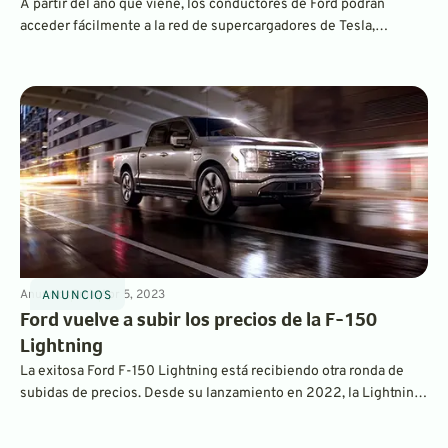
A partir del año que viene, los conductores de Ford podrán
acceder fácilmente a la red de supercargadores de Tesla,
reconocida como la mejor red de carga rápida del mundo, con
más de 12 000 cargadores de nivel 3 en EE. UU. y Canadá.
Anuncios
3
min
Apr 5, 2023
ANUNCIOS
Ford vuelve a subir los precios de la F-150
Lightning
La exitosa Ford F-150 Lightning está recibiendo otra ronda de
subidas de precios. Desde su lanzamiento en 2022, la Lightning
ha registrado varios incrementos en cuanto a los MSRP iniciales,
debido también a problemas en la cadena de suministro y a la