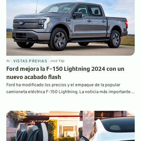
4
min
Oct 12, 2023
By
Laurance Yap
VISTAS PREVIAS
Ford mejora la F-150 Lightning 2024 con un
nuevo acabado flash
Ford ha modificado los precios y el empaque de la popular
camioneta eléctrica F-150 Lightning. La noticia más importante
es la nueva F-150 Lightning Flash, que tiene la batería más
grande, la tecnología más popular y una nueva bomba de calor,
con un precio de venta inicial de menos de 70.000 dólares.