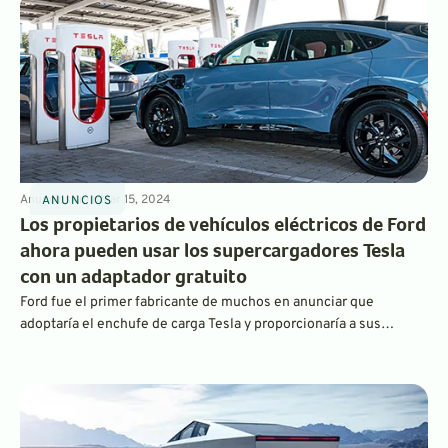
MSRP.
Anuncios
4
min
Mar 15, 2024
ANUNCIOS
Los propietarios de vehículos eléctricos de Ford
ahora pueden usar los supercargadores Tesla
con un adaptador gratuito
Ford fue el primer fabricante de muchos en anunciar que
adoptaría el enchufe de carga Tesla y proporcionaría a sus
conductores acceso a la red de supercargadores de Tesla. Ahora
está listo para enviar adaptadores de enchufe gratuitos para que
los conductores de Ford puedan acceder a los cargadores Tesla
mientras viajan.