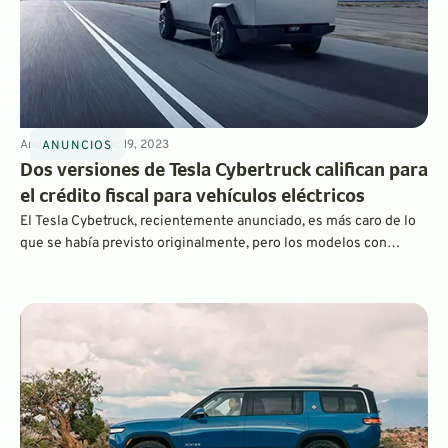
Anuncios
4
min
Dec 19, 2023
ANUNCIOS
Dos versiones de Tesla Cybertruck califican para
el crédito fiscal para vehículos eléctricos
El Tesla Cybetruck, recientemente anunciado, es más caro de lo
que se había previsto originalmente, pero los modelos con
tracción total y Cyberbeast podrán optar a la devolución de
impuestos federales de 7.500 dólares, al menos por ahora. Las
entregas limitadas del camión de acero inoxidable no han hecho
más que empezar.