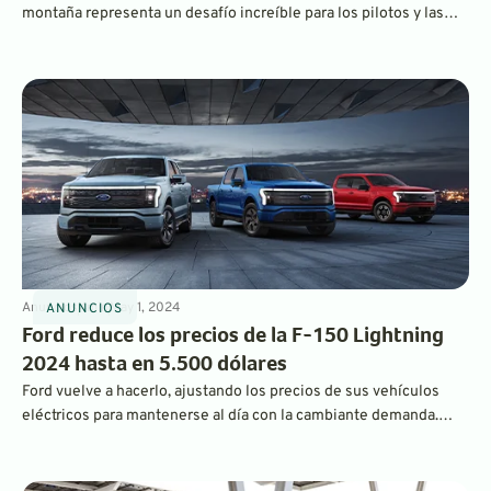
montaña representa un desafío increíble para los pilotos y las
máquinas, y las reglas son muy flexibles, lo que permite a los
equipos flexibilidad en cuanto a diseño y tecnología. Los coches
eléctricos dominaron el evento en 2024.
Anuncios
4
min
May 1, 2024
ANUNCIOS
Ford reduce los precios de la F-150 Lightning
2024 hasta en 5.500 dólares
Ford vuelve a hacerlo, ajustando los precios de sus vehículos
eléctricos para mantenerse al día con la cambiante demanda.
Esta vez, la popular camioneta eléctrica F-150 Lightning ha
sufrido una serie de recortes, y uno de los modelos más
populares ahora comienza por debajo de los 70.000 dólares del