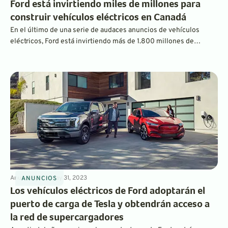
Ford está invirtiendo miles de millones para
construir vehículos eléctricos en Canadá
En el último de una serie de audaces anuncios de vehículos
eléctricos, Ford está invirtiendo más de 1.800 millones de
dólares en la mejora de su complejo de fabricación canadiense,
que se transformará entre 2024 y 2025 en una nueva planta de
fabricación de vehículos eléctricos. Ford fabricará vehículos y
sus baterías in situ.
Anuncios
3
min
May 31, 2023
ANUNCIOS
Los vehículos eléctricos de Ford adoptarán el
puerto de carga de Tesla y obtendrán acceso a
la red de supercargadores