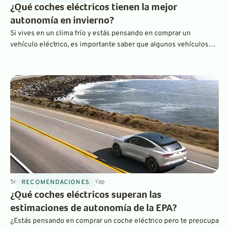
¿Qué coches eléctricos tienen la mejor
autonomía en invierno?
Si vives en un clima frío y estás pensando en comprar un
vehículo eléctrico, es importante saber que algunos vehículos
eléctricos funcionan mejor que otros en temperaturas frías.
Características como las bombas de calor y el precalentamiento
pueden marcar una gran diferencia en la autonomía real en
comparación con las estimaciones de la EPA.
5
min
Dec 18, 2023
By
Laurance Yap
RECOMENDACIONES
¿Qué coches eléctricos superan las
estimaciones de autonomía de la EPA?
¿Estás pensando en comprar un coche eléctrico pero te preocupa