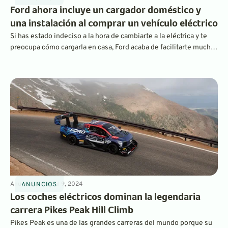
Ford ahora incluye un cargador doméstico y
una instalación al comprar un vehículo eléctrico
Si has estado indeciso a la hora de cambiarte a la eléctrica y te
preocupa cómo cargarla en casa, Ford acaba de facilitarte mucho
las cosas. Los compradores de sus vehículos eléctricos ahora
reciben una estación de carga doméstica gratuita, y Ford incluso
cubre los costos de instalación.
Anuncios
4
min
Jul 9, 2024
ANUNCIOS
Los coches eléctricos dominan la legendaria
carrera Pikes Peak Hill Climb
Pikes Peak es una de las grandes carreras del mundo porque su