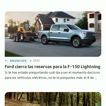
vehículos eléctricos al año para 2023. El fabricante de
automóviles eléctricos lo hará con nuevas baterías de fosfato de
hierro y litio. Obtén más información sobre el futuro totalmente
eléctrico de Ford aquí mismo, en GreenCars.
Anuncios
4
min
Feb 16, 2022
ANUNCIOS
Ford cierra las reservas para la F-150 Lightning
Si te has estado preguntando cuál iba a ser el momento decisivo
para los vehículos eléctricos, no te lo preguntes más: el 8 de
diciembre de 2021, Ford cerró su sistema de reservas en línea
para la próxima camioneta F-150 Lightning 2022 tras recibir más
de 200 000 depósitos.