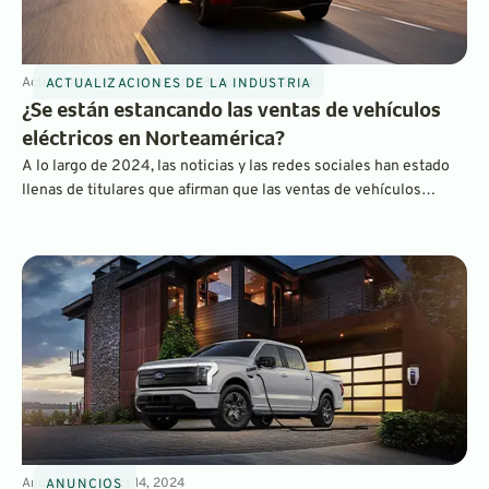
Actualizaciones de la industria
8
min
Oct 30, 2024
ACTUALIZACIONES DE LA INDUSTRIA
¿Se están estancando las ventas de vehículos
eléctricos en Norteamérica?
A lo largo de 2024, las noticias y las redes sociales han estado
llenas de titulares que afirman que las ventas de vehículos
eléctricos se han caído por un precipicio y que los consumidores
están abandonando los coches eléctricos. Sin embargo, si
echamos un vistazo a los datos de ventas reales, vemos lo
contrario.
Anuncios
3
min
Oct 14, 2024
ANUNCIOS