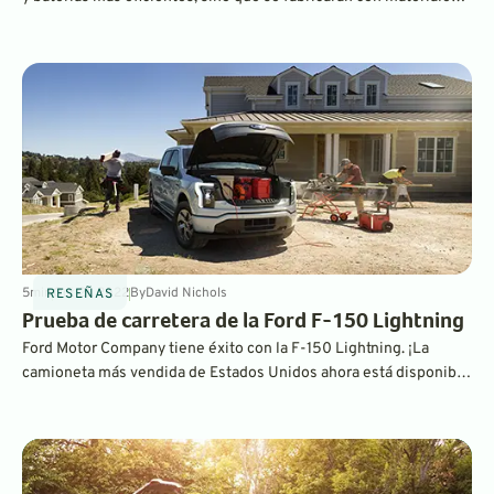
reciclados y sostenibles. Estos son algunos de los automóviles
actuales que ofrecen cuero vegano de origen vegetal, plásticos
reciclados y más.
5
min
Oct 21, 2022
By
David Nichols
RESEÑAS
Prueba de carretera de la Ford F-150 Lightning
Ford Motor Company tiene éxito con la F-150 Lightning. ¡La
camioneta más vendida de Estados Unidos ahora está disponible
como un Wonder Wagon totalmente eléctrico con un tiempo de 0
a 60 millas por hora en 4 segundos!