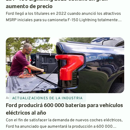
aumento de precio
Ford llegó a los titulares en 2022 cuando anunció los atractivos
MSRP iniciales para su camioneta F-150 Lightning totalmente
eléctrica. Sin embargo, la enorme demanda, junto con los
desafíos de la cadena de suministro, hacen que la F-150
Lightning 2023 sea considerablemente más cara. ¿Sigue
mereciendo la pena? Sigue leyendo para averiguarlo.
Actualizaciones de la industria
2
min
Oct 24, 2022
ACTUALIZACIONES DE LA INDUSTRIA
Ford producirá 600 000 baterías para vehículos
eléctricos al año
Con el fin de satisfacer la demanda de nuevos coches eléctricos,
Ford ha anunciado que aumentará la producción a 600 000