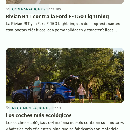
5
min
May 25, 2023
By
Laurance Yap
COMPARACIONES
Rivian R1T contra la Ford F-150 Lightning
La Rivian R1T y la Ford F-150 Lightning son dos impresionantes
camionetas eléctricas, con personalidades y características
únicas. Las analizamos detalladamente y te ayudamos a decidir
cuál es la mejor.
5
min
Nov 22, 2022
By
David Nichols
RECOMENDACIONES
Los coches más ecológicos
Los coches ecológicos del mañana no solo contarán con motores
y baterías más eficientes, sino que se fabricarán con materiales