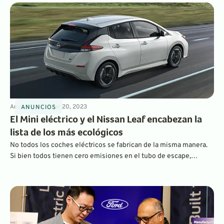
fuerte demanda. Algunos son ahora tan caros que no reúnen los
requisitos para recibir incentivos gubernamentales.
Anuncios
4
min
Mar 20, 2023
ANUNCIOS
El Mini eléctrico y el Nissan Leaf encabezan la
lista de los más ecológicos
No todos los coches eléctricos se fabrican de la misma manera.
Si bien todos tienen cero emisiones en el tubo de escape,
algunos vehículos eléctricos consumen más energía en su
producción y operación que otros, según el Consejo
Estadounidense para una Economía Eficiente en Energía. Su
clasificación anual de los más ecológicos y los más malos es una
lectura interesante.