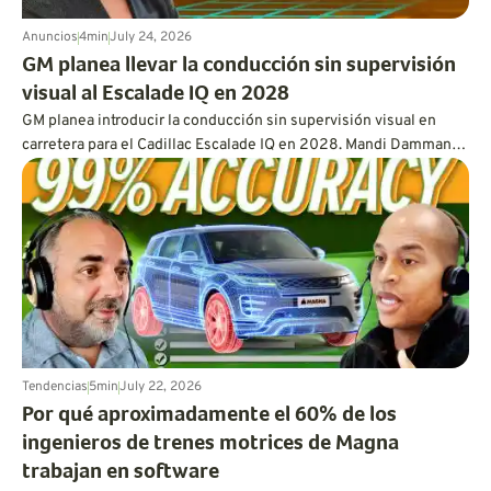
Anuncios
4
min
July 24, 2026
GM planea llevar la conducción sin supervisión
visual al Escalade IQ en 2028
GM planea introducir la conducción sin supervisión visual en
carretera para el Cadillac Escalade IQ en 2028. Mandi Damman
explica por qué permitir que los conductores aparten la vista
requiere el uso de lidar montado en el vehículo, sensores
superpuestos, controles redundantes, una capacidad de
procesamiento más potente y un enfoque mucho más
exhaustivo en las pruebas.
Tendencias
5
min
July 22, 2026
Por qué aproximadamente el 60% de los
ingenieros de trenes motrices de Magna
trabajan en software