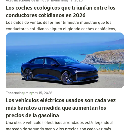
Actualizaciones de la industria
4
min
May 19, 2026
Los coches ecológicos que triunfan entre los
conductores cotidianos en 2026
Los datos de ventas del primer trimestre muestran que los
conductores cotidianos siguen eligiendo coches ecológicos,
pero la practicidad, la asequibilidad y la flexibilidad de los
híbridos están ganando terreno a la exageración.
Tendencias
4
min
May 15, 2026
Los vehículos eléctricos usados son cada vez
más baratos a medida que aumentan los
precios de la gasolina
Una ola de vehículos eléctricos arrendados está llegando al
mercado de segunda mano y los precios son cada vez más