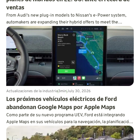
planes de híbridos en EE. UU. ante el récord de
ventas
From Audi's new plug-in models to Nissan's e-Power system,
automakers are expanding their hybrid offers to meet the
demand for efficient vehicles.
Actualizaciones de la industria
3
min
July 30, 2026
Los próximos vehículos eléctricos de Ford
abandonan Google Maps por Apple Maps
Como parte de su nuevo programa UEV, Ford está integrando
Apple Maps en sus vehículos para la navegación, la planificación
de rutas con carga y la próxima generación de BlueCruise.