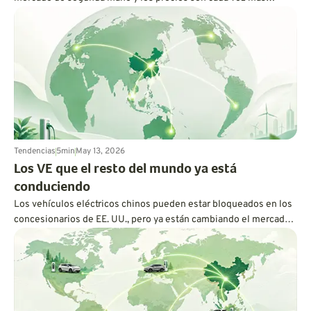
atractivos. Para el conductor adecuado, la conducción eléctrica
finalmente puede parecer menos costosa y más práctica.
Tendencias
5
min
May 13, 2026
Los VE que el resto del mundo ya está
conduciendo
Los vehículos eléctricos chinos pueden estar bloqueados en los
concesionarios de EE. UU., pero ya están cambiando el mercado
en Australia, Europa, Canadá y más allá. Aquí te explicamos por
qué el resto del mundo se mueve más rápido de lo que los
estadounidenses podrían darse cuenta.