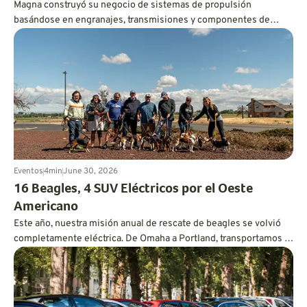
Magna construyó su negocio de sistemas de propulsión
basándose en engranajes, transmisiones y componentes de
tracción a las cuatro ruedas. Hoy en día, aproximadamente el 60
por ciento de su plantilla de ingeniería de sistemas de
propulsión trabaja en software, utilizando código, inteligencia
artificial y gemelos digitales para mejorar el rendimiento de los
vehículos eléctricos e híbridos.
Eventos
4
min
June 30, 2026
16 Beagles, 4 SUV Eléctricos por el Oeste
Americano
Este año, nuestra misión anual de rescate de beagles se volvió
completamente eléctrica. De Omaha a Portland, transportamos a
16 perros 1.700 millas hasta sus hogares definitivos sin usar una
gota de gasolina.