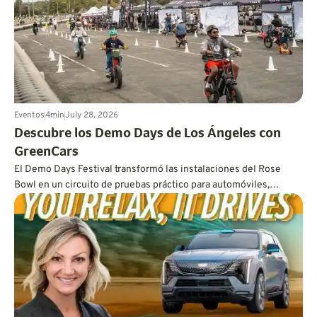
Eventos
4
min
July 28, 2026
Descubre los Demo Days de Los Ángeles con
GreenCars
El Demo Days Festival transformó las instalaciones del Rose
Bowl en un circuito de pruebas práctico para automóviles,
camionetas, motocicletas, vehículos de micromovilidad y
todoterrenos. GreenCars se sumó al fin de semana con charlas
en vivo sobre vehículos eléctricos, recomendaciones
personalizadas de nuestro Matchmaker y el apoyo de Sherman
Oaks BMW y Keyes Lexus.