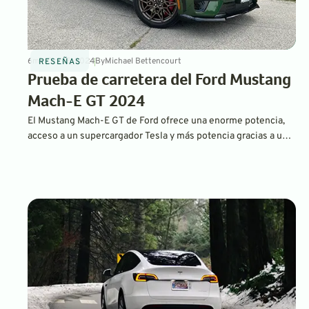
6
min
Oct 15, 2024
By
Michael Bettencourt
RESEÑAS
Prueba de carretera del Ford Mustang
Mach-E GT 2024
El Mustang Mach-E GT de Ford ofrece una enorme potencia,
acceso a un supercargador Tesla y más potencia gracias a una
actualización de software. No es el que se carga más rápido,
pero el paquete gratuito de instalación de un cargador
doméstico de Ford lo convierte en un vehículo eléctrico ideal
para quienes lo compran por primera vez.