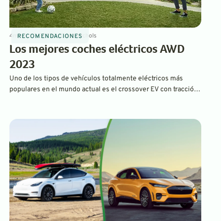
4
min
Jul 7, 2023
By
David Nichols
RECOMENDACIONES
Los mejores coches eléctricos AWD
2023
Uno de los tipos de vehículos totalmente eléctricos más
populares en el mundo actual es el crossover EV con tracción
total. Nuestra lista de los seis mejores cumple todos los
requisitos y te ofrece las mejores empresas de mudanzas
familiares eléctricas que te llevarán a donde necesitas ir.