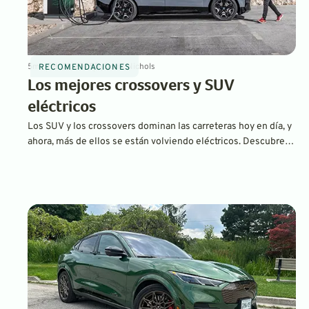
5
min
Feb 21, 2025
By
David Nichols
RECOMENDACIONES
Los mejores crossovers y SUV
eléctricos
Los SUV y los crossovers dominan las carreteras hoy en día, y
ahora, más de ellos se están volviendo eléctricos. Descubre
los mejores SUV y crossovers eléctricos de 2025, desde
opciones económicas como el Chevrolet Equinox EV hasta
modelos de lujo como el Rivian R1S y el Porsche Macan EV.
Explora los precios, la autonomía y las características
sobresalientes para encontrar el mejor vehículo eléctrico para
tu estilo de vida.