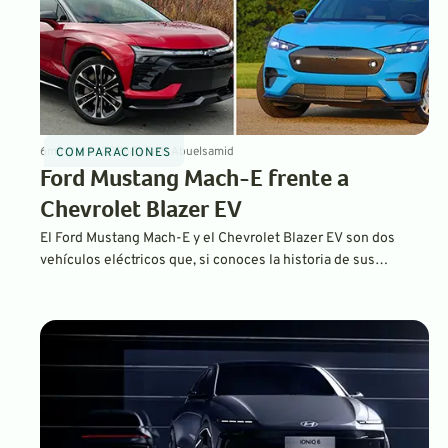
6
min
Jul 9, 2026
By
Sam Abuelsamid
COMPARACIONES
Ford Mustang Mach-E frente a
Chevrolet Blazer EV
El Ford Mustang Mach-E y el Chevrolet Blazer EV son dos
vehículos eléctricos que, si conoces la historia de sus
nombres, podrían sorprenderte a primera vista.