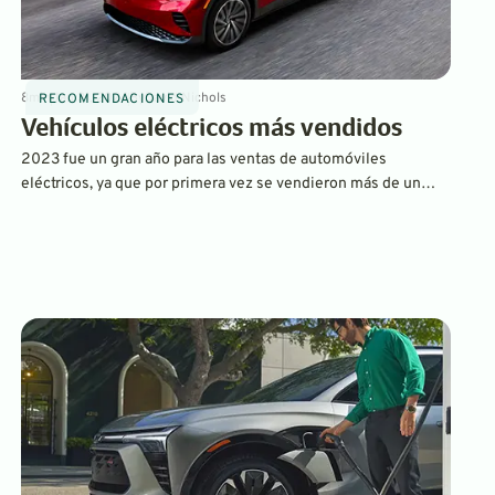
8
min
Jan 31, 2024
By
David Nichols
RECOMENDACIONES
Vehículos eléctricos más vendidos
2023 fue un gran año para las ventas de automóviles
eléctricos, ya que por primera vez se vendieron más de un
millón de vehículos eléctricos nuevos en los EE. UU. La lista
de los más vendidos contiene muchos nombres conocidos y
también algunas sorpresas.