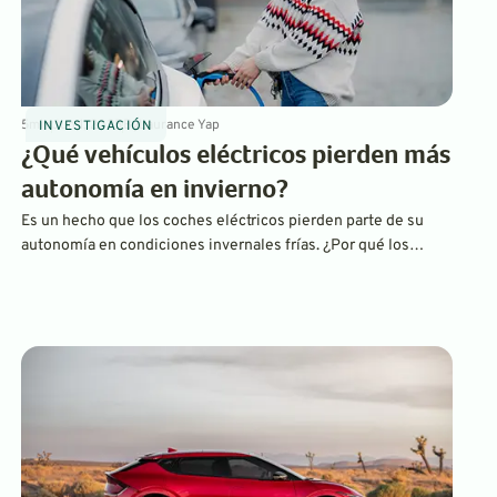
5
min
Jun 1, 2025
By
Laurance Yap
INVESTIGACIÓN
¿Qué vehículos eléctricos pierden más
autonomía en invierno?
Es un hecho que los coches eléctricos pierden parte de su
autonomía en condiciones invernales frías. ¿Por qué los
vehículos eléctricos pierden autonomía en invierno y cuáles
son los mejores vehículos eléctricos cuando se trata de
mantener la carga? Descúbrelo aquí.