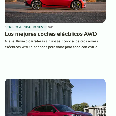
5
min
Mar 12, 2025
By
David Nichols
RECOMENDACIONES
Los mejores coches eléctricos AWD
Nieve, lluvia o carreteras sinuosas: conoce los crossovers
eléctricos AWD diseñados para manejarlo todo con estilo.
Desde el llamativo BMW iX hasta el Porsche Macan EV de altas
prestaciones, estas son las mejores atracciones eléctricas
que arrasarán en 2025.