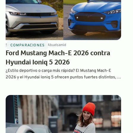
5
min
Jan 23, 2026
By
Sam Abuelsamid
COMPARACIONES
Ford Mustang Mach-E 2026 contra
Hyundai Ioniq 5 2026
¿Estilo deportivo o carga más rápida? El Mustang Mach-E
2026 y el Hyundai Ioniq 5 ofrecen puntos fuertes distintos, y
la mejor elección depende de cómo y dónde conduzcas.