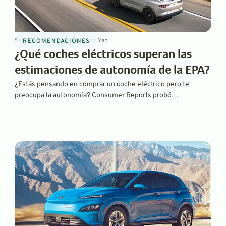
5
min
Dec 18, 2023
By
Laurance Yap
RECOMENDACIONES
¿Qué coches eléctricos superan las
estimaciones de autonomía de la EPA?
¿Estás pensando en comprar un coche eléctrico pero te
preocupa la autonomía? Consumer Reports probó
recientemente más de 20 vehículos eléctricos y descubrió
que muchos de ellos superaban las estimaciones de
autonomía de la EPA, incluso cuando se conducían a altas
velocidades en la autopista. ¿Cuáles?