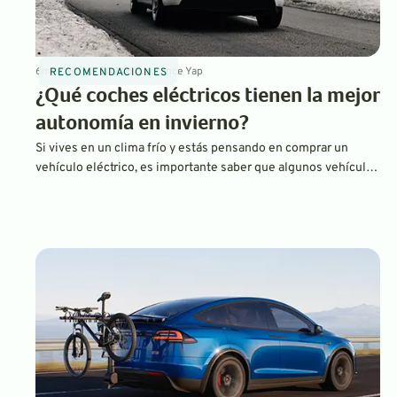
6
min
Jan 30, 2024
By
Laurance Yap
RECOMENDACIONES
¿Qué coches eléctricos tienen la mejor
autonomía en invierno?
Si vives en un clima frío y estás pensando en comprar un
vehículo eléctrico, es importante saber que algunos vehículos
eléctricos funcionan mejor que otros en temperaturas frías.
Características como las bombas de calor y el
precalentamiento pueden marcar una gran diferencia en la
autonomía real en comparación con las estimaciones de la
EPA.