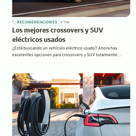
5
min
Sep 20, 2023
By
Laurance Yap
RECOMENDACIONES
Los mejores crossovers y SUV
eléctricos usados
¿Está buscando un vehículo eléctrico usado? Ahora hay
excelentes opciones para crossovers y SUV totalmente
eléctricos a diferentes precios. Elegimos cinco de nuestros
favoritos.