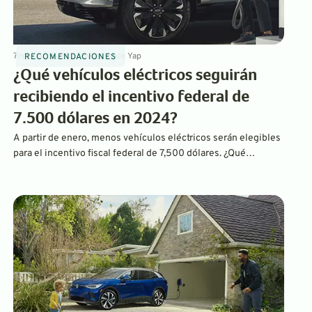
7
min
Dec 15, 2023
By
Laurance Yap
RECOMENDACIONES
¿Qué vehículos eléctricos seguirán
recibiendo el incentivo federal de
7.500 dólares en 2024?
A partir de enero, menos vehículos eléctricos serán elegibles
para el incentivo fiscal federal de 7,500 dólares. ¿Qué
vehículos siguen siendo elegibles? Sigue leyendo para
averiguarlo.