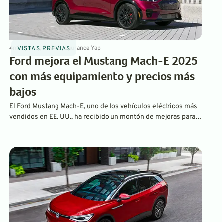
4
min
Nov 11, 2024
By
Laurance Yap
VISTAS PREVIAS
Ford mejora el Mustang Mach-E 2025
con más equipamiento y precios más
bajos
El Ford Mustang Mach-E, uno de los vehículos eléctricos más
vendidos en EE. UU., ha recibido un montón de mejoras para
el año modelo 2025, que incluyen una bomba de calor
estándar y sistemas mejorados de asistencia al conductor.
También es más asequible que nunca.