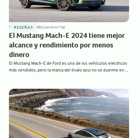
5
min
May 9, 2024
By
Laurance Yap
RESEÑAS
El Mustang Mach-E 2024 tiene mejor
alcance y rendimiento por menos
dinero
El Mustang Mach-E de Ford es uno de los vehículos eléctricos
más vendidos, pero la marca del óvalo azul no se duerme en
los laureles. El modelo 2024 ofrece mejoras significativas en
cuanto a autonomía y rendimiento de carga, todo ello con un
MSRP inicial reducido.