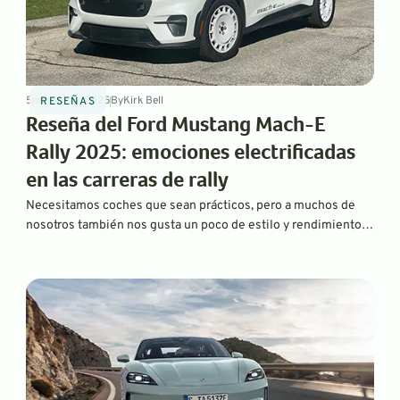
5
min
Jul 14, 2025
By
Kirk Bell
RESEÑAS
Reseña del Ford Mustang Mach-E
Rally 2025: emociones electrificadas
en las carreras de rally
Necesitamos coches que sean prácticos, pero a muchos de
nosotros también nos gusta un poco de estilo y rendimiento.
El nuevo Ford Mustang Mach-E Rally nos permite tener las dos
opciones.