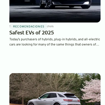
5
min
Oct 28, 2025
By
David Nichols
RECOMENDACIONES
Safest EVs of 2025
Today’s purchasers of hybrids, plug-in hybrids, and all-electric
cars are looking for many of the same things that owners of
traditional gasoline-powered cars want. Namely, reliability,
quality, fuels economy, and safety. Here’s our look at some of
the safest EVs on the market.