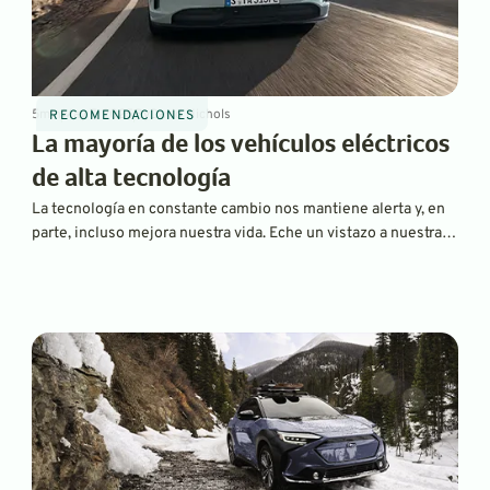
5
min
May 7, 2025
By
David Nichols
RECOMENDACIONES
La mayoría de los vehículos eléctricos
de alta tecnología
La tecnología en constante cambio nos mantiene alerta y, en
parte, incluso mejora nuestra vida. Eche un vistazo a nuestra
selección de algunos de los vehículos totalmente eléctricos
más avanzados tecnológicamente del mercado actual.