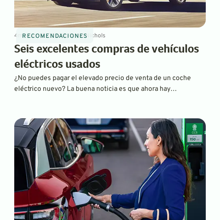
4
min
Sep 15, 2023
By
David Nichols
RECOMENDACIONES
Seis excelentes compras de vehículos
eléctricos usados
¿No puedes pagar el elevado precio de venta de un coche
eléctrico nuevo? La buena noticia es que ahora hay
excelentes opciones de vehículos eléctricos usados, y
algunos reúnen los requisitos para recibir grandes créditos
fiscales. Descubre cuál es el mejor para ti.