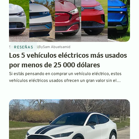
5
min
Mar 2, 2026
By
Sam Abuelsamid
RESEÑAS
Los 5 vehículos eléctricos más usados
por menos de 25 000 dólares
Si estás pensando en comprar un vehículo eléctrico, estos
vehículos eléctricos usados ofrecen un gran valor sin el
impacto de comprar un vehículo nuevo en 2026.