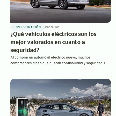
3
min
May 25, 2025
By
Laurance Yap
INVESTIGACIÓN
¿Qué vehículos eléctricos son los
mejor valorados en cuanto a
seguridad?
Al comprar un automóvil eléctrico nuevo, muchos
compradores dicen que buscan confiabilidad y seguridad. La
siguiente lista muestra los vehículos con la calificación de
seguridad más alta según el Instituto de Seguros para la
Seguridad en las Carreteras (IIHS).