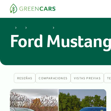
Ford
Mustang Mach-e
Ford Mustang
RESEÑAS
COMPARACIONES
VISTAS PREVIAS
T