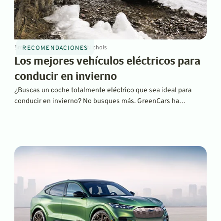
5
min
Nov 21, 2024
By
David Nichols
RECOMENDACIONES
Los mejores vehículos eléctricos para
conducir en invierno
¿Buscas un coche totalmente eléctrico que sea ideal para
conducir en invierno? No busques más. GreenCars ha
recopilado y seleccionado increíbles crossovers con tracción
total para que elijas.