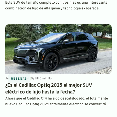
Este SUV de tamaño completo con tres filas es una interesante
combinación de lujo de alta gama y tecnología exagerada.
Encontramos el Cadillac Escalade IQ y un excelente vehículo
eléctrico para viajes por carretera con una amplia autonomía.
Jul 22, 2025
5
min
By
Jill Ciminillo
RESEÑAS
¿Es el Cadillac Optiq 2025 el mejor SUV
eléctrico de lujo hasta la fecha?
Ahora que el Cadillac XT4 ha sido descatalogado, el totalmente
nuevo Cadillac Optiq 2025 totalmente eléctrico se convertirá en
el SUV más pequeño que produce la marca. Este crossover
compacto de lujo tiene mucho que ofrecer, con interiores de lujo