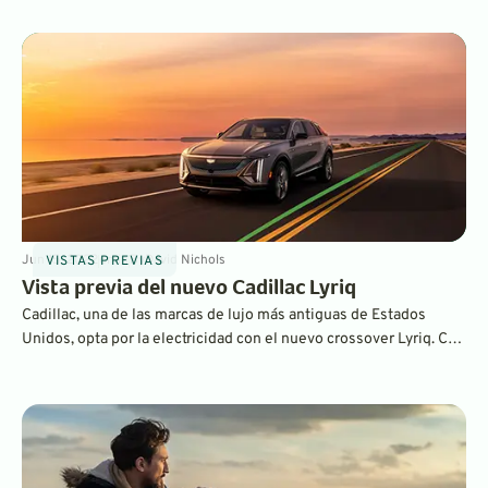
un precio inicial de más de 300 000 dólares. La compañía afirma
que es tan exclusivo que no habrá dos iguales.
Jun 15, 2022
6
min
By
David Nichols
VISTAS PREVIAS
Vista previa del nuevo Cadillac Lyriq
Cadillac, una de las marcas de lujo más antiguas de Estados
Unidos, opta por la electricidad con el nuevo crossover Lyriq. Con
un precio inicial de 62.990 dólares para la versión con tracción
trasera, tiene un precio competitivo para un vehículo de su
capacidad, y es solo el primero de muchos Cadillacs totalmente
eléctricos que vendrán.