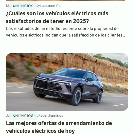
Mar 14, 2025
3
min
By
Laurance Yap
ANUNCIOS
¿Cuáles son los vehículos eléctricos más
satisfactorios de tener en 2025?
Los resultados de un estudio reciente sobre la propiedad de
vehículos eléctricos indican que la satisfacción de los clientes
con los vehículos eléctricos es mayor que nunca. Este año, el
BMW iX se clasificó como el vehículo eléctrico más satisfactorio
de tener en general, mientras que el Hyundai Ioniq 6 se clasificó
como el mejor vehículo eléctrico convencional.
Jan 3, 2025
5
min
By
Kevin Jennings
ANUNCIOS
Las mejores ofertas de arrendamiento de
vehículos eléctricos de hoy