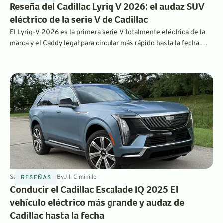
Reseña del Cadillac Lyriq V 2026: el audaz SUV
eléctrico de la serie V de Cadillac
El Lyriq-V 2026 es la primera serie V totalmente eléctrica de la
marca y el Caddy legal para circular más rápido hasta la fecha.
Con 615 caballos de fuerza y 650 libras-pie de torsión, ¡este
Lyriq-V te llevará de cero a 60 millas por hora en solo 3.3
segundos!
Sep 5, 2025
5
min
By
Jill Ciminillo
RESEÑAS
Conducir el Cadillac Escalade IQ 2025 El
vehículo eléctrico más grande y audaz de
Cadillac hasta la fecha