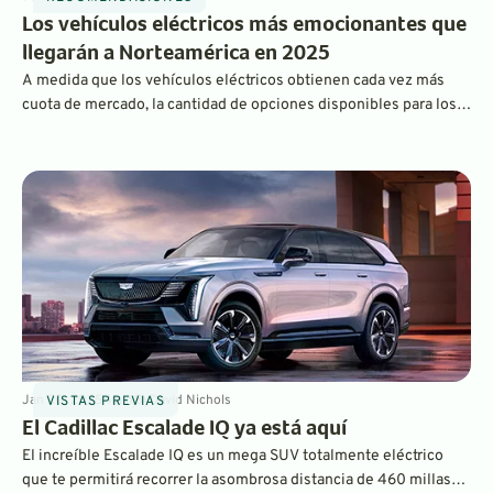
Los vehículos eléctricos más emocionantes que
llegarán a Norteamérica en 2025
A medida que los vehículos eléctricos obtienen cada vez más
cuota de mercado, la cantidad de opciones disponibles para los
compradores sigue aumentando. Ya sea que estés buscando un
hatchback deportivo, un SUV práctico o un enorme vehículo de
lujo, en 2025 encontrarás un nuevo vehículo eléctrico para ti.
Jan 20, 2025
4
min
By
David Nichols
VISTAS PREVIAS
El Cadillac Escalade IQ ya está aquí
El increíble Escalade IQ es un mega SUV totalmente eléctrico
que te permitirá recorrer la asombrosa distancia de 460 millas