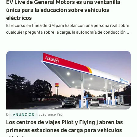
EV Live de General Motors es una ventanilla
única para la educación sobre vehículos
eléctricos
El recurso en línea de GM para hablar con una persona real sobre
cualquier pregunta sobre la carga, la autonomía de conducción y
otras cuestiones relacionadas con los vehículos eléctricos
continúa, mientras que los antiguos foros en vivo sobre Cadillac
y otras marcas de GM han sido descontinuados.
Dec 14, 2023
3
min
By
Laurance Yap
ANUNCIOS
Los centros de viajes Pilot y Flying J abren las
primeras estaciones de carga para vehículos