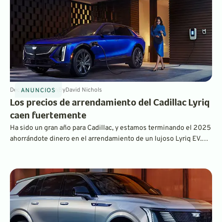
Dec 12, 2025
3
min
By
David Nichols
ANUNCIOS
Los precios de arrendamiento del Cadillac Lyriq
caen fuertemente
Ha sido un gran año para Cadillac, y estamos terminando el 2025
ahorrándote dinero en el arrendamiento de un lujoso Lyriq EV.
Descubre cómo puedes ahorrar 115$ al mes al alquilar un Lyriq
nuevo.