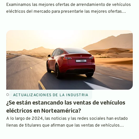
Examinamos las mejores ofertas de arrendamiento de vehículos
eléctricos del mercado para presentarle las mejores ofertas
disponibles a través de nuestro recurso de ofertas de
arrendamiento. Consulta las mejores ofertas disponibles este
mes. Haga clic aquí para obtener más información sobre ellas.
Oct 30, 2024
8
min
By
Chad Yee
ACTUALIZACIONES DE LA INDUSTRIA
¿Se están estancando las ventas de vehículos
eléctricos en Norteamérica?
A lo largo de 2024, las noticias y las redes sociales han estado
llenas de titulares que afirman que las ventas de vehículos
eléctricos se han caído por un precipicio y que los consumidores