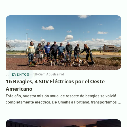
explica por qué permitir que los conductores aparten la vista
requiere el uso de lidar montado en el vehículo, sensores
superpuestos, controles redundantes, una capacidad de
procesamiento más potente y un enfoque mucho más
exhaustivo en las pruebas.
Jun 30, 2026
4
min
By
Sam Abuelsamid
EVENTOS
16 Beagles, 4 SUV Eléctricos por el Oeste
Americano
Este año, nuestra misión anual de rescate de beagles se volvió
completamente eléctrica. De Omaha a Portland, transportamos a
16 perros 1.700 millas hasta sus hogares definitivos sin usar una
gota de gasolina.