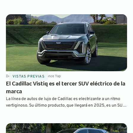
con una carga estimada por la EPA. Comenzando con borrón y
cuenta nueva y una hoja de dibujo, esta es la última expresión de
Caddy sobre cómo será el futuro de los vehículos eléctricos.
Creemos que es el Escalade más atractivo de la historia, tanto
por dentro como por fuera.
Dec 16, 2024
3
min
By
Laurance Yap
VISTAS PREVIAS
El Cadillac Vistiq es el tercer SUV eléctrico de la
marca
La línea de autos de lujo de Cadillac es electrizante a un ritmo
vertiginoso. Su último producto, que llegará en 2025, es un SUV
eléctrico de tres filas dirigido a las familias modernas. El Vistiq se
encuentra entre el Lyriq y el Escalade IQ.