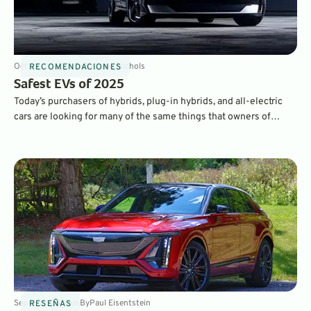
Oct 28, 2025
5
min
By
David Nichols
RECOMENDACIONES
Safest EVs of 2025
Today’s purchasers of hybrids, plug-in hybrids, and all-electric
cars are looking for many of the same things that owners of
traditional gasoline-powered cars want. Namely, reliability,
quality, fuels economy, and safety. Here’s our look at some of the
safest EVs on the market.
Sep 11, 2025
5
min
By
Paul Eisentstein
RESEÑAS