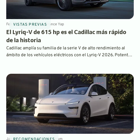
Feb 10, 2025
5
min
By
Laurance Yap
VISTAS PREVIAS
El Lyriq-V de 615 hp es el Cadillac más rápido
de la historia
Cadillac amplía su familia de la serie V de alto rendimiento al
ámbito de los vehículos eléctricos con el Lyriq-V 2026. Potente,
atractivo y con un precio competitivo, se trata de un atractivo
paquete de vehículos eléctricos de alto rendimiento.
Jan 22, 2025
7
min
By
Chase Drum
RECOMENDACIONES