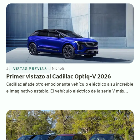
y mucha tecnología, pero hay una omisión evidente.
Jun 18, 2025
5
min
By
David Nichols
VISTAS PREVIAS
Primer vistazo al Cadillac Optiq-V 2026
Cadillac añade otro emocionante vehículo eléctrico a su increíble
e imaginativo establo. El vehículo eléctrico de la serie V más
nuevo del fabricante de automóviles ofrece un rendimiento
sobrealimentado con acceso a un supercargador.