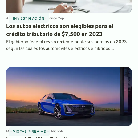
Apr 26, 2023
5
min
By
Laurance Yap
INVESTIGACIÓN
Los autos eléctricos son elegibles para el
crédito tributario de $7,500 en 2023
El gobierno federal revisó recientemente sus normas en 2023
según las cuales los automóviles eléctricos e híbridos
enchufables pueden optar al incentivo fiscal de 7.500 dólares.
¿Qué vehículos siguen siendo elegibles? Sigue leyendo para
averiguarlo.
Mar 15, 2023
5
min
By
David Nichols
VISTAS PREVIAS