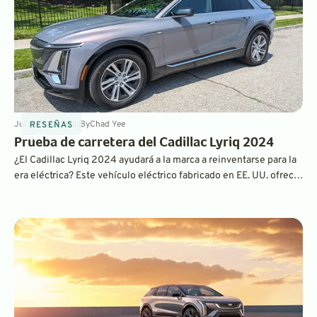
Jul 17, 2024
8
min
By
Chad Yee
RESEÑAS
Prueba de carretera del Cadillac Lyriq 2024
¿El Cadillac Lyriq 2024 ayudará a la marca a reinventarse para la
era eléctrica? Este vehículo eléctrico fabricado en EE. UU. ofrece
un paquete elegante y de primera calidad con una buena
autonomía y capacidad de carga a un precio muy competitivo. Si
está comprando un vehículo eléctrico premium, debe estar en su
lista de compras.