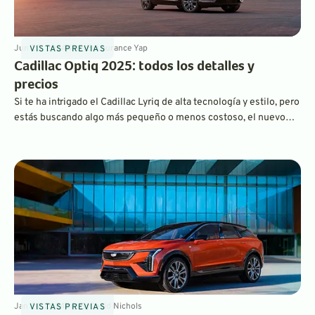
Jun 20, 2024
4
min
By
Laurance Yap
VISTAS PREVIAS
Cadillac Optiq 2025: todos los detalles y
precios
Si te ha intrigado el Cadillac Lyriq de alta tecnología y estilo, pero
estás buscando algo más pequeño o menos costoso, el nuevo
Optiq puede ser para ti. Con 300 CV, 300 millas de autonomía y
un precio de venta inicial de menos de 55 000$, es un SUV
eléctrico compacto de lujo único.
Jan 24, 2024
min
By
David Nichols
VISTAS PREVIAS