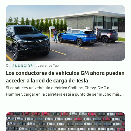
están abandonando los coches eléctricos. Sin embargo, si
echamos un vistazo a los datos de ventas reales, vemos lo
contrario.
Oct 4, 2024
4
min
By
Laurance Yap
ANUNCIOS
Los conductores de vehículos GM ahora pueden
acceder a la red de carga de Tesla
Si conduces un vehículo eléctrico Cadillac, Chevy, GMC o
Hummer, cargar en la carretera está a punto de ser mucho más
cómodo. A partir de ahora, GM ofrece acceso a la red de
supercargadores de Tesla a sus conductores de vehículos
eléctricos.