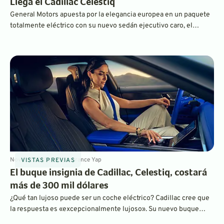
Llega el Cadillac Celestiq
General Motors apuesta por la elegancia europea en un paquete
totalmente eléctrico con su nuevo sedán ejecutivo caro, el
Cadillac Celestiq. Pero incluso en un mundo de vehículos
eléctricos refinados y opulentos, este nuevo Caddy promete
oportunidades ilimitadas de personalización.
Nov 2, 2022
5
min
By
Laurance Yap
VISTAS PREVIAS
El buque insignia de Cadillac, Celestiq, costará
más de 300 mil dólares
¿Qué tan lujoso puede ser un coche eléctrico? Cadillac cree que
la respuesta es «excepcionalmente lujoso». Su nuevo buque
insignia Celestiq se fabrica a mano en cantidades limitadas, con