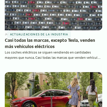
Jul 4, 2024
4
min
By
Laurance Yap
ACTUALIZACIONES DE LA INDUSTRIA
Casi todas las marcas, excepto Tesla, venden
más vehículos eléctricos
Los coches eléctricos se siguen vendiendo en cantidades
mayores que nunca. Casi todas las marcas que venden vehículos
eléctricos experimentaron un crecimiento masivo en el primer
trimestre de 2024. Sin embargo, las ventas de Tesla dieron un
paso atrás. Analizamos el estado de la industria.