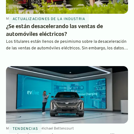
May 7, 2024
5
min
By
Laurance Yap
ACTUALIZACIONES DE LA INDUSTRIA
¿Se están desacelerando las ventas de
automóviles eléctricos?
Los titulares están llenos de pesimismo sobre la desaceleración
de las ventas de automóviles eléctricos. Sin embargo, los datos
del primer trimestre de 2024 muestran que, si bien el
crecimiento de las ventas no ha sido tan explosivo como en años
anteriores, muchas marcas siguen acelerando su transición a los
vehículos eléctricos.
Mar 22, 2024
5
min
By
Michael Bettencourt
TENDENCIAS