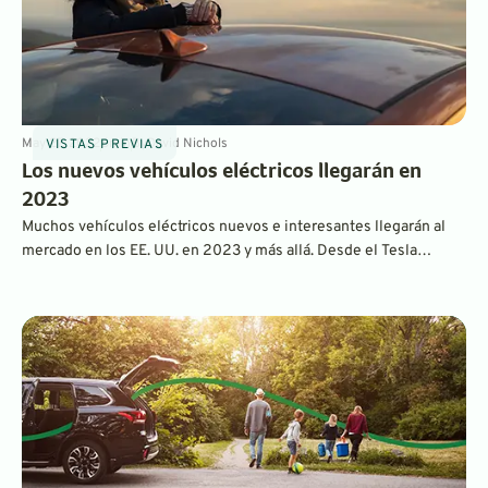
May 27, 2022
6
min
By
David Nichols
VISTAS PREVIAS
Los nuevos vehículos eléctricos llegarán en
2023
Muchos vehículos eléctricos nuevos e interesantes llegarán al
mercado en los EE. UU. en 2023 y más allá. Desde el Tesla
Cybertruck y el Polestar 5 hasta el ID.Buzz y el Sony Vision, aquí
encontrará todo lo que sabemos sobre el vehículo eléctrico más
nuevo que saldrá próximamente.