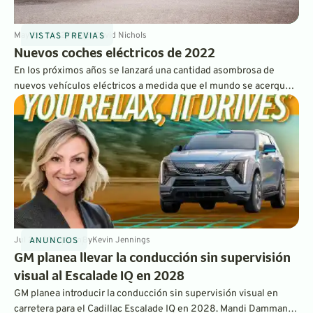
May 26, 2022
7
min
By
David Nichols
VISTAS PREVIAS
Nuevos coches eléctricos de 2022
En los próximos años se lanzará una cantidad asombrosa de
nuevos vehículos eléctricos a medida que el mundo se acerque
cada vez más a un futuro totalmente eléctrico. El año 2022 nos
trajo más modelos de vehículos eléctricos nuevos que nunca, y
estamos deseando probarlos todos.
Jul 24, 2026
4
min
By
Kevin Jennings
ANUNCIOS
GM planea llevar la conducción sin supervisión
visual al Escalade IQ en 2028
GM planea introducir la conducción sin supervisión visual en
carretera para el Cadillac Escalade IQ en 2028. Mandi Damman